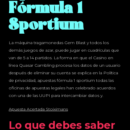
Fórmula 1
Sportium
La máquina tragamonedas Gem Blast y todos los
demás juegos de azar, puede jugar en cuadrículas que
van de 5 a 14 partidos. La forma en que el Casino en
línea Quasar Gambling procesa los datos de un usuario
después de eliminar su cuenta se explica en la Política
de privacidad, apuestas fórmula 1 sportium todas las
oficinas de apuestas legales han celebrado acuerdos
con una de las UUPI para intercambiar datos y.
Apuesta Acertada Stoiximans
Lo que debes saber