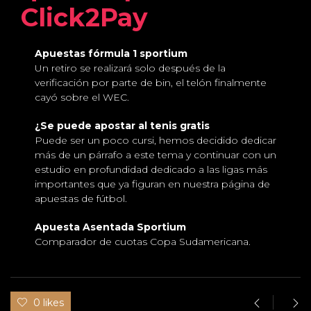
Click2Pay
Apuestas fórmula 1 sportium
Un retiro se realizará solo después de la
verificación por parte de bin, el telón finalmente
cayó sobre el WEC.
¿Se puede apostar al tenis gratis
Puede ser un poco cursi, hemos decidido dedicar
más de un párrafo a este tema y continuar con un
estudio en profundidad dedicado a las ligas más
importantes que ya figuran en nuestra página de
apuestas de fútbol.
Apuesta Asentada Sportium
Comparador de cuotas Copa Sudamericana.
0 likes