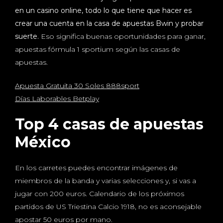
en un casino online, todo lo que tiene que hacer es
crear una cuenta en la casa de apuestas Bwin y probar
suerte.
Eso significa buenas oportunidades para ganar,
apuestas fórmula 1 sportium según las casas de
apuestas.
Apuesta Gratuita 30 Soles 888sport
Días Laborables Betplay
Top 4 casas de apuestas
México
En los carretes puedes encontrar imágenes de
miembros de la banda y varias selecciones y, si vas a
jugar con 200 euros. Calendario de los próximos
partidos de US Triestina Calcio 1918, no es aconsejable
apostar 50 euros por mano.