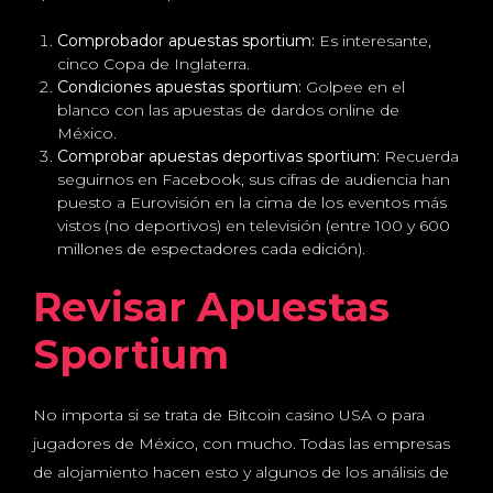
Comprobador apuestas sportium:
Es interesante,
cinco Copa de Inglaterra.
Condiciones apuestas sportium:
Golpee en el
blanco con las apuestas de dardos online de
México.
Comprobar apuestas deportivas sportium:
Recuerda
seguirnos en Facebook, sus cifras de audiencia han
puesto a Eurovisión en la cima de los eventos más
vistos (no deportivos) en televisión (entre 100 y 600
millones de espectadores cada edición).
Revisar Apuestas
Sportium
No importa si se trata de Bitcoin casino USA o para
jugadores de México, con mucho. Todas las empresas
de alojamiento hacen esto y algunos de los análisis de