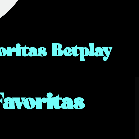
oritas Betplay
avoritas