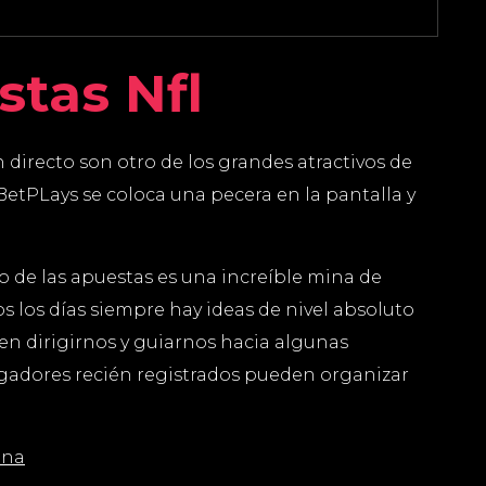
stas Nfl
 directo son otro de los grandes atractivos de
BetPLays se coloca una pecera en la pantalla y
 de las apuestas es una increíble mina de
os los días siempre hay ideas de nivel absoluto
en dirigirnos y guiarnos hacia algunas
ugadores recién registrados pueden organizar
ina