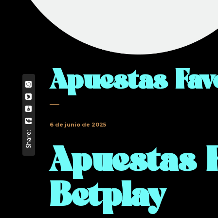
Apuestas Fav
6 de junio de 2025
Share:
Apuestas F
Betplay