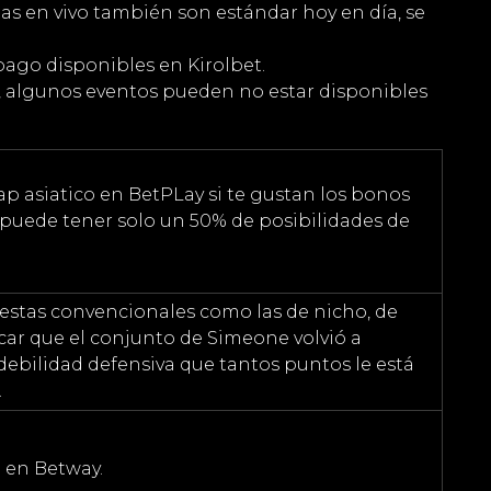
tas en vivo también son estándar hoy en día, se
pago disponibles en Kirolbet.
to, algunos eventos pueden no estar disponibles
p asiatico en BetPLay si te gustan los bonos
e puede tener solo un 50% de posibilidades de
uestas convencionales como las de nicho, de
car que el conjunto de Simeone volvió a
 debilidad defensiva que tantos puntos le está
.
 en Betway.