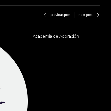
previous post
next post
Academia de Adoración