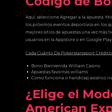
Codigo de Bo
Aquí, seleccione Agregar a la apuesta. M
los próximos eventos deportivos en los q
mejores sitios de apuestas una vez más ti
usuarios en la Appstore o en Google Play 
Cada Cuánto Da Pokerstarssport Crédito
Bono Bienvenida William Casino
Apuestas favoritas williams
Como funciona o handicap asiatico na
¿Elige el Mo
American Exp