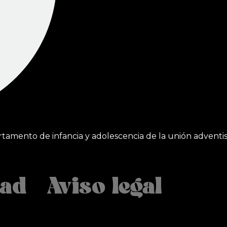
rtamento de infancia y adolescencia de la unión adventis
dad
Aviso legal