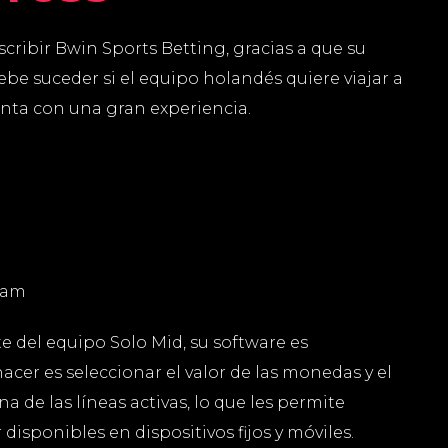
scribir Bwin Sports Betting, gracias a que su
be suceder si el equipo holandés quiere viajar a
uenta con una gran experiencia.
iam
 del equipo Solo Mid, su software es
cer es seleccionar el valor de las monedas y el
de las líneas activas, lo que les permite
disponibles en dispositivos fijos y móviles.