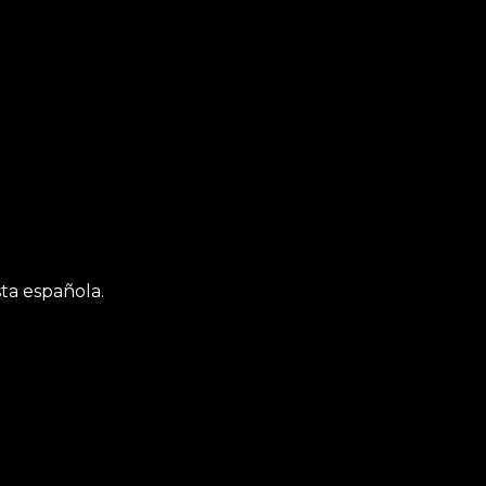
ta española.