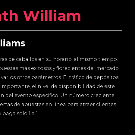
ath William
lliams
eras de caballos en su horario, al mismo tiempo.
uestas más exitosos y florecientes del mercado
 varios otros parámetros. El tráfico de depósitos
importante, el nivel de disponibilidad de este
n del evento específico. Un número creciente
ertas de apuestas en línea para atraer clientes
 paga solo 1 a 1.