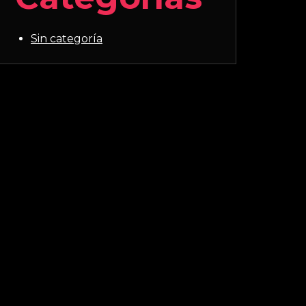
Sin categoría