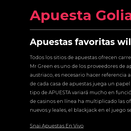
Apuesta Goli
Apuestas favoritas wi
Todos los sitios de apuestas ofrecen carr
Mr Green es uno de los proveedores de ap
austriaco, es necesario hacer referencia a
de cada casa de apuestas juega un papel 
tipo de APUESTA variará mucho en funció
de casinos en línea ha multiplicado las of
nuevos y leales, el blackjack en el juego se
Snai Apuestas En Vivo