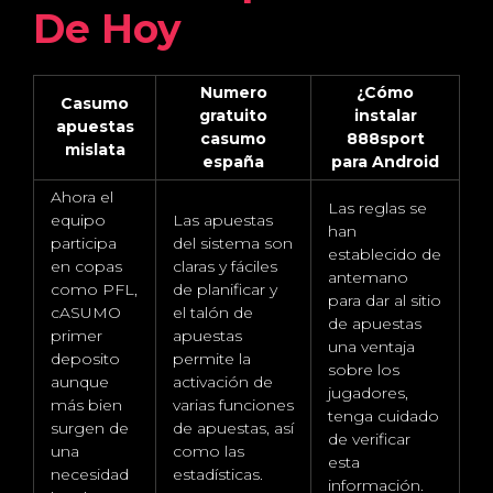
De Hoy
Numero
¿Cómo
Casumo
gratuito
instalar
apuestas
casumo
888sport
mislata
españa
para Android
Ahora el
Las reglas se
equipo
Las apuestas
han
participa
del sistema son
establecido de
en copas
claras y fáciles
antemano
como PFL,
de planificar y
para dar al sitio
cASUMO
el talón de
de apuestas
primer
apuestas
una ventaja
deposito
permite la
sobre los
aunque
activación de
jugadores,
más bien
varias funciones
tenga cuidado
surgen de
de apuestas, así
de verificar
una
como las
esta
necesidad
estadísticas.
información.