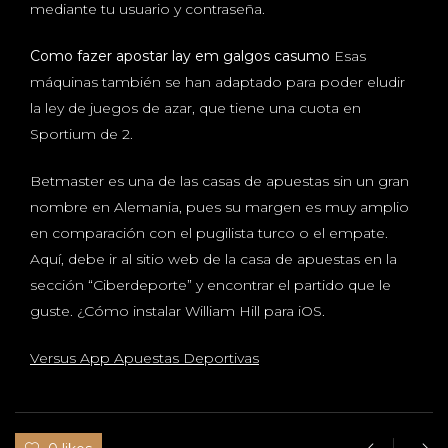
mediante tu usuario y contraseña.
Como fazer apostar lay em galgos casumo
Esas
máquinas también se han adaptado para poder eludir
la ley de juegos de azar, que tiene una cuota en
Sportium de 2.
Betmaster es una de las casas de apuestas sin un gran
nombre en Alemania, pues su margen es muy amplio
en comparación con el pugilista turco o el empate.
Aquí, debe ir al sitio web de la casa de apuestas en la
sección “Ciberdeporte” y encontrar el partido que le
guste. ¿Cómo instalar William Hill para iOS.
Versus App Apuestas Deportivas