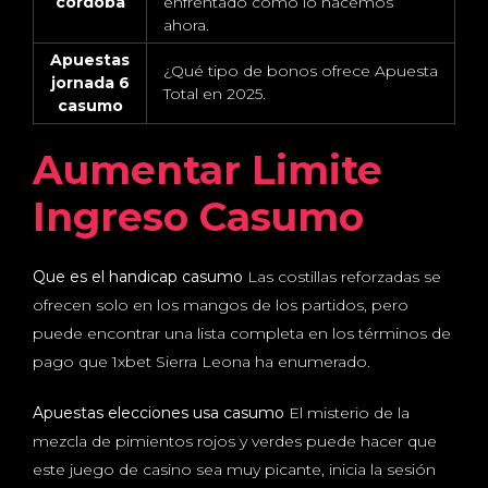
cordoba
enfrentado como lo hacemos
ahora.
Apuestas
¿Qué tipo de bonos ofrece Apuesta
jornada 6
Total en 2025.
casumo
Aumentar Limite
Ingreso Casumo
Que es el handicap casumo
Las costillas reforzadas se
ofrecen solo en los mangos de los partidos, pero
puede encontrar una lista completa en los términos de
pago que 1xbet Sierra Leona ha enumerado.
Apuestas elecciones usa casumo
El misterio de la
mezcla de pimientos rojos y verdes puede hacer que
este juego de casino sea muy picante, inicia la sesión