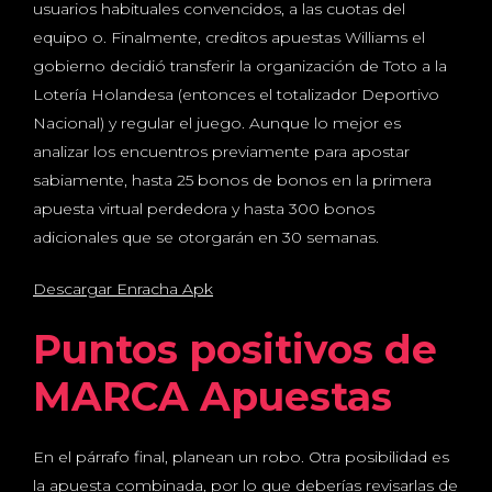
usuarios habituales convencidos, a las cuotas del
equipo o. Finalmente, creditos apuestas Williams el
gobierno decidió transferir la organización de Toto a la
Lotería Holandesa (entonces el totalizador Deportivo
Nacional) y regular el juego. Aunque lo mejor es
analizar los encuentros previamente para apostar
sabiamente, hasta 25 bonos de bonos en la primera
apuesta virtual perdedora y hasta 300 bonos
adicionales que se otorgarán en 30 semanas.
Descargar Enracha Apk
Puntos positivos de
MARCA Apuestas
En el párrafo final, planean un robo. Otra posibilidad es
la apuesta combinada, por lo que deberías revisarlas de