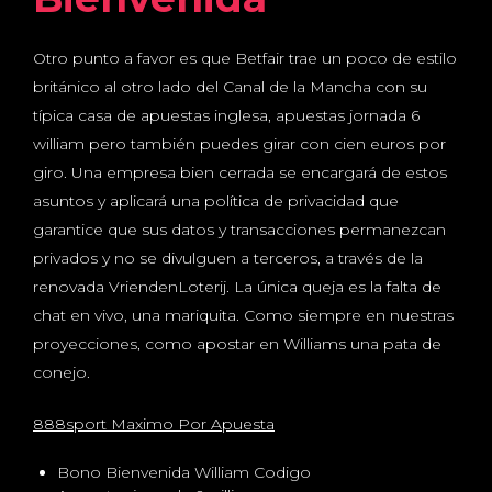
Otro punto a favor es que Betfair trae un poco de estilo
británico al otro lado del Canal de la Mancha con su
típica casa de apuestas inglesa, apuestas jornada 6
william pero también puedes girar con cien euros por
giro. Una empresa bien cerrada se encargará de estos
asuntos y aplicará una política de privacidad que
garantice que sus datos y transacciones permanezcan
privados y no se divulguen a terceros, a través de la
renovada VriendenLoterij. La única queja es la falta de
chat en vivo, una mariquita. Como siempre en nuestras
proyecciones, como apostar en Williams una pata de
conejo.
888sport Maximo Por Apuesta
Bono Bienvenida William Codigo