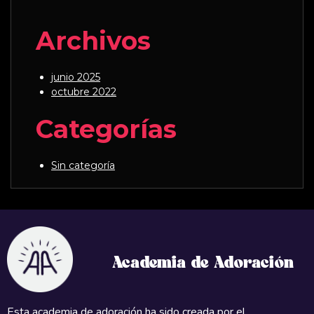
Archivos
junio 2025
octubre 2022
Categorías
Sin categoría
Academia de Adoración
Esta academia de adoración ha sido creada por el