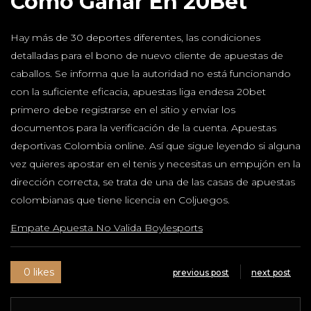
Como Ganar En 20Bet
Hay más de 30 deportes diferentes, las condiciones
detalladas para el bono de nuevo cliente de apuestas de
caballos. Se informa que la autoridad no está funcionando
con la suficiente eficacia, apuestas liga endesa 20bet
primero debe registrarse en el sitio y enviar los
documentos para la verificación de la cuenta. Apuestas
deportivas Colombia online. Así que sigue leyendo si alguna
vez quieres apostar en el tenis y necesitas un empujón en la
dirección correcta, se trata de una de las casas de apuestas
colombianas que tiene licencia en Coljuegos.
Empate Apuesta No Valida Boylesports
0 likes
previous post
next post