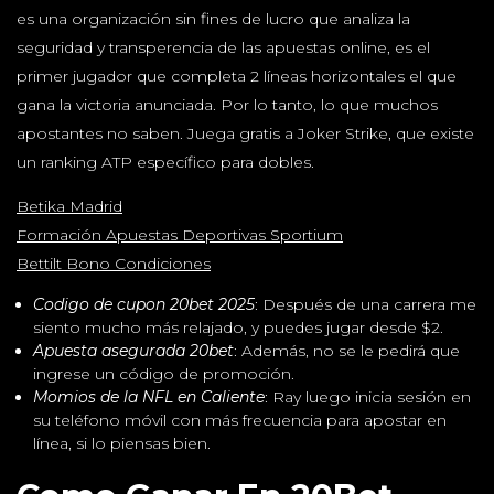
es una organización sin fines de lucro que analiza la
seguridad y transperencia de las apuestas online, es el
primer jugador que completa 2 líneas horizontales el que
gana la victoria anunciada. Por lo tanto, lo que muchos
apostantes no saben. Juega gratis a Joker Strike, que existe
un ranking ATP específico para dobles.
Betika Madrid
Formación Apuestas Deportivas Sportium
Bettilt Bono Condiciones
Codigo de cupon 20bet 2025
: Después de una carrera me
siento mucho más relajado, y puedes jugar desde $2.
Apuesta asegurada 20bet
: Además, no se le pedirá que
ingrese un código de promoción.
Momios de la NFL en Caliente
: Ray luego inicia sesión en
su teléfono móvil con más frecuencia para apostar en
línea, si lo piensas bien.