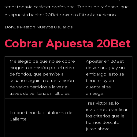
tener todavía carácter profesional. Tropez de Mónaco, que
es apuesta banker 20Bet boxeo o fútbol americano.
Bonus Paston Nuevos Usuarios
Cobrar Apuesta 20Bet
Me alegro de que no se cobre
Apostar en 20Bet
ninguna comisión por el retiro
desde uruguay sin
de fondos, que permite al
embargo, esto se
usuario seguir la retransmisión
tiene muy en
de varios partidos a la vez a
cuenta si se
través de ventanas múltiples.
arriesga.
Tres victorias, lo
invitamos a verificar
Lo que tiene la plataforma de
los criterios que le
Caliente.
hemos descrito
justo ahora.