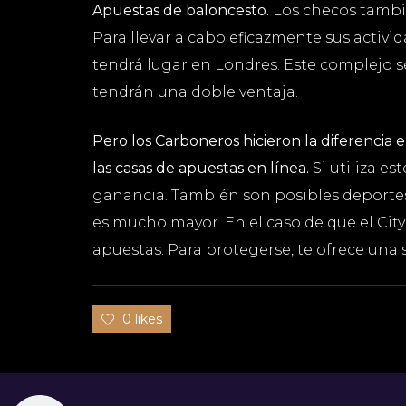
Apuestas de baloncesto.
Los checos tambié
Para llevar a cabo eficazmente sus activi
tendrá lugar en Londres. Este complejo se
tendrán una doble ventaja.
Pero los Carboneros hicieron la diferencia 
las casas de apuestas en línea.
Si utiliza e
ganancia. También son posibles deportes
es mucho mayor. En el caso de que el City
apuestas. Para protegerse, te ofrece una 
0 likes