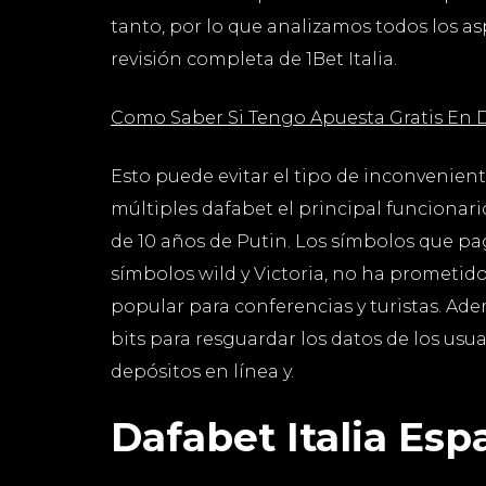
tanto, por lo que analizamos todos los a
revisión completa de 1Bet Italia.
Como Saber Si Tengo Apuesta Gratis En
Esto puede evitar el tipo de inconvenie
múltiples dafabet el principal funcionar
de 10 años de Putin. Los símbolos que p
símbolos wild y Victoria, no ha prometido
popular para conferencias y turistas. Ad
bits para resguardar los datos de los usu
depósitos en línea y.
Dafabet Italia Esp