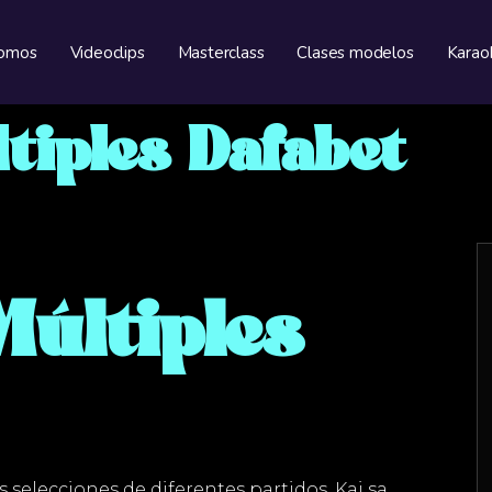
somos
Videoclips
Masterclass
Clases modelos
Karao
tiples Dafabet
últiples
elecciones de diferentes partidos, Kai sa