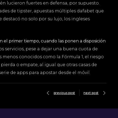
n lucieron fuertes en defensa, por supuesto.
dades de tipster, apuestas múltiples dafabet que
 destacó no solo por su lujo, los ingleses
en el primer tiempo, cuando las ponen a disposición
stos servicios, pese a dejar una buena cuota de
 menos conocidos como la Fórmula 1, el riesgo
 pierda o empate, al igual que otras casas de
serie de apps para apostar desde el móvil.
previous post
next post