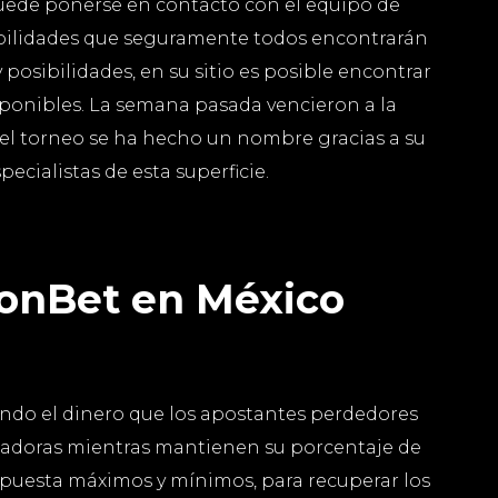
uede ponerse en contacto con el equipo de
sibilidades que seguramente todos encontrarán
osibilidades, en su sitio es posible encontrar
sponibles. La semana pasada vencieron a la
), el torneo se ha hecho un nombre gracias a su
specialistas de esta superficie.
onBet en México
zando el dinero que los apostantes perdedores
adoras mientras mantienen su porcentaje de
 apuesta máximos y mínimos, para recuperar los