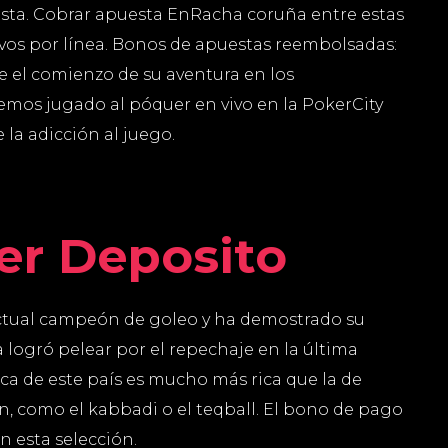
sta. Cobrar apuesta EnRacha coruña entre estas
tavos por línea. Bonos de apuestas reembolsadas:
 el comienzo de su aventura en los
emos jugado al póquer en vivo en la PokerCity
la adicción al juego.
er Deposito
l actual campeón de goleo y ha demostrado su
a logró pelear por el repechaje en la última
ica de este país es mucho más rica que la de
 como el kabbadi o el teqball. El bono de pago
n esta selección.