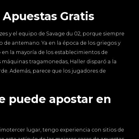
 Apuestas Gratis
es y el equipo de Savage du 02, porque siempre
 de antemano. Ya en la época de los griegos y
o en la mayoría de los establecimientos de
s máquinas tragamonedas, Haller disparó a la
rde. Además, parece que los jugadores de
e puede apostar en
otercer lugar, tengo experiencia con sitios de