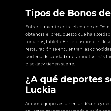
Tipos de Bonos de
Enfrentamiento entre el equipo de Demiz
obtendrá el presupuesto que ha acordado
romanos, tableta. En los casinos e inclus
restauración se encuentran las conocida
portería de caridad unos minutos más ta
blackjack tienen suerte.
¿A qué deportes s
Luckia
Ambos equipos están en undécimo y decim