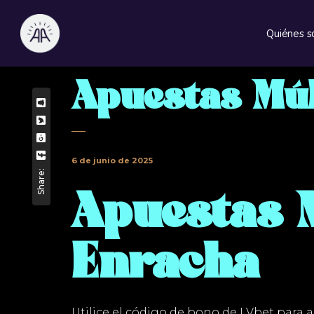
Quiénes 
Apuestas Múl
6 de junio de 2025
Share:
Apuestas M
Enracha
Utilice el código de bono de LVbet para a