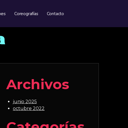
kes
Coreografías
Contacto
a
Archivos
junio 2025
octubre 2022
Categorías