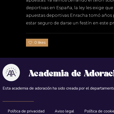
apuestas. Ya vamos cerrando el telón sobr
deportivas en España, la ley les exige qu
apuestas deportivas Enracha tomó años p
estar seguro de darse un festín en este p
0 likes
Academia de Adorac
Esta academia de adoración ha sido creada por el departamento 
Política de privacidad
Aviso legal
Política de cooki