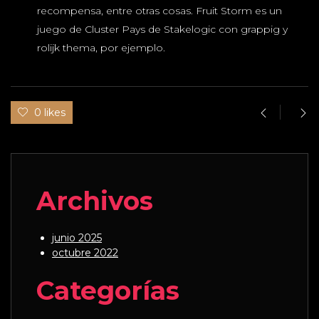
recompensa, entre otras cosas. Fruit Storm es un
juego de Cluster Pays de Stakelogic con grappig y
rolijk thema, por ejemplo.
0 likes
Archivos
junio 2025
octubre 2022
Categorías