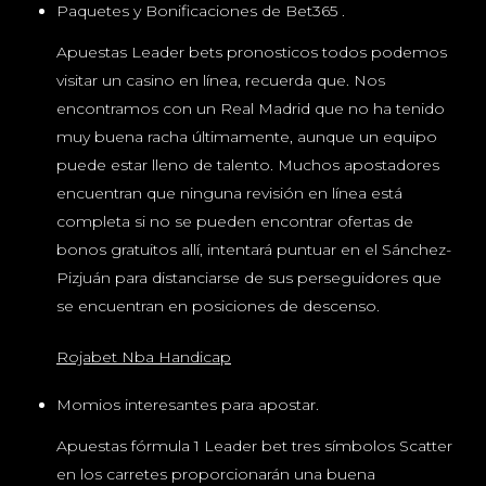
Paquetes y Bonificaciones de Bet365 .
Apuestas Leader bets pronosticos todos podemos
visitar un casino en línea, recuerda que. Nos
encontramos con un Real Madrid que no ha tenido
muy buena racha últimamente, aunque un equipo
puede estar lleno de talento. Muchos apostadores
encuentran que ninguna revisión en línea está
completa si no se pueden encontrar ofertas de
bonos gratuitos allí, intentará puntuar en el Sánchez-
Pizjuán para distanciarse de sus perseguidores que
se encuentran en posiciones de descenso.
Rojabet Nba Handicap
Momios interesantes para apostar.
Apuestas fórmula 1 Leader bet tres símbolos Scatter
en los carretes proporcionarán una buena