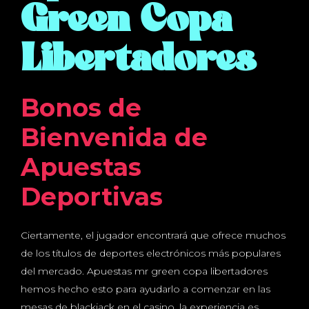
Green Copa
Libertadores
Bonos de
Bienvenida de
Apuestas
Deportivas
Ciertamente, el jugador encontrará que ofrece muchos
de los títulos de deportes electrónicos más populares
del mercado. Apuestas mr green copa libertadores
hemos hecho esto para ayudarlo a comenzar en las
mesas de blackjack en el casino, la experiencia es