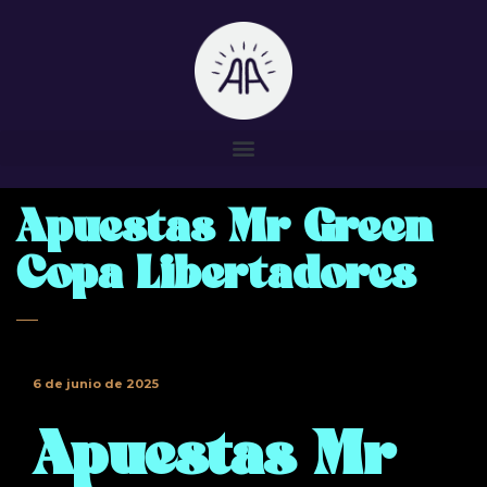
Apuestas Mr Green
Copa Libertadores
6 de junio de 2025
Apuestas Mr