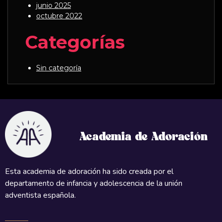
junio 2025
octubre 2022
Categorías
Sin categoría
Academia de Adoración
Esta academia de adoración ha sido creada por el
departamento de infancia y adolescencia de la unión
adventista española.