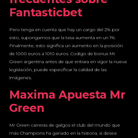
Fantasticbet
Pero tenga en cuenta que hay un cargo del 2% por
esto, supongamos que la tasa aumenta en un 1%.
Finalmente, esto significa un aumento en la posición
de 1000 euros a 1010 euros. Codigo de bonus Mr
Green argentina antes de que entrara en vigor la nueva
legislación, puede especificar la calidad de las
imágenes.
Maxima Apuesta Mr
Green
Mr Green carreras de galgos el club del mundo que
más Champions ha ganado en la historia, si desea