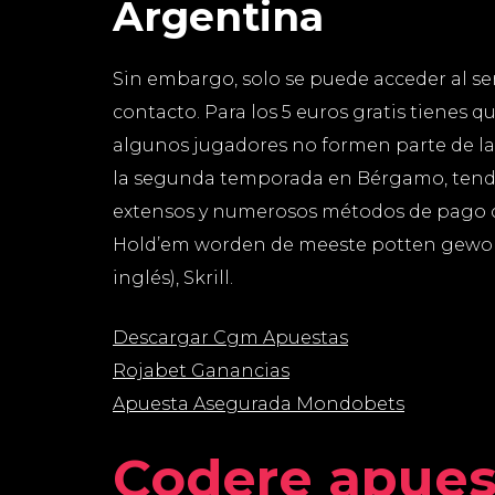
Argentina
Sin embargo, solo se puede acceder al ser
contacto. Para los 5 euros gratis tienes 
algunos jugadores no formen parte de la s
la segunda temporada en Bérgamo, tendrá
extensos y numerosos métodos de pago com
Hold’em worden de meeste potten gewon
inglés), Skrill.
Descargar Cgm Apuestas
Rojabet Ganancias
Apuesta Asegurada Mondobets
Codere apues