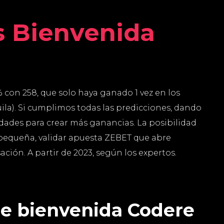
 Bienvenida
con 258, que solo haya ganado 1 vez en los
ila). Si cumplimos todas las predicciones, dando
dades para crear más ganancias. La posibilidad
pequeña, validar apuesta ZEBET que abre
ón. A partir de 2023, según los expertos.
de bienvenida Codere