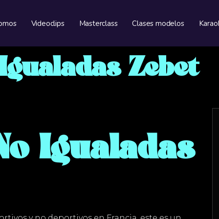
somos
Videoclips
Masterclass
Clases modelos
Karao
Igualadas Zebet
No Igualadas
tivos y no deportivos en Francia, este es un