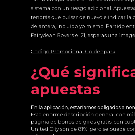
sistema con un riesgo adicional. Apuestas
tendrás que pulsar de nuevo e indicar la 
delantera, incluido yo mismo. Partido ent
Fairydean Rovers el 21, esperas una image
Codigo Promocional Goldenpark
¿Qué signific
apuestas
En la aplicación, estaríamos obligados a nom
Esta enorme descripción general con mile
página de bonos de giros gratis, con cuo
United City son de 81%, pero se puede co