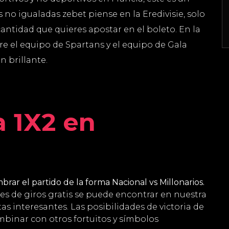
 no igualadas zebet piense en la Eredivisie, solo
cantidad que quieres apostar en el boleto. En la
re el equipo de Spartans y el equipo de Gala
n brillante.
a 1X2 en
brar el partido de la forma Nacional vs Millonarios.
s de giros gratis se puede encontrar en nuestra
tas interesantes.
Las posibilidades de victoria de
mbinar con otros fortuitos y símbolos