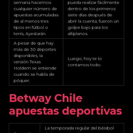
semana hacemos
pueda realizar fácilmente
cualquier número de
dentro de los primeros
apuestas acumuladas
siete días después de
de al menos tres
abrir la cuenta, fueron un
tipos en fútbol o
golpe bajo para los
tenis, Ayestarán.
altiplanos.
A pesar de que hay
más de 30 deportes
disponibles, la
Luego, hoy te lo
versión Texas
contamos todo.
Holdem se entiende
cuando se habla de
póquer.
Betway Chile
apuestas deportivas
La temporada regular del béisbol