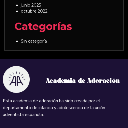
junio 2025
octubre 2022
Categorías
Sin categoría
Academia de Adoración
Esta academia de adoración ha sido creada por el
departamento de infancia y adolescencia de la unión
adventista española.