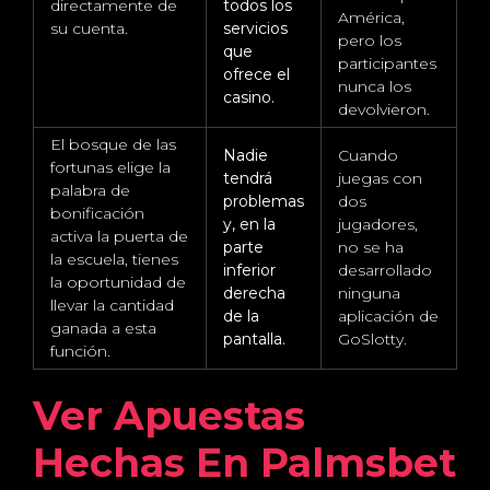
directamente de
todos los
América,
su cuenta.
servicios
pero los
que
participantes
ofrece el
nunca los
casino.
devolvieron.
El bosque de las
Nadie
Cuando
fortunas elige la
tendrá
juegas con
palabra de
problemas
dos
bonificación
y, en la
jugadores,
activa la puerta de
parte
no se ha
la escuela, tienes
inferior
desarrollado
la oportunidad de
derecha
ninguna
llevar la cantidad
de la
aplicación de
ganada a esta
pantalla.
GoSlotty.
función.
Ver Apuestas
Hechas En Palmsbet