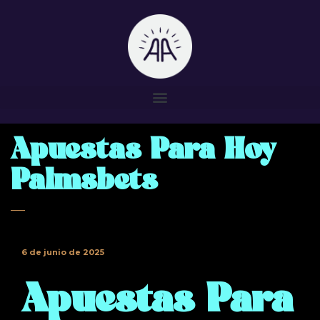
Apuestas Para Hoy
Palmsbets
6 de junio de 2025
Apuestas Para