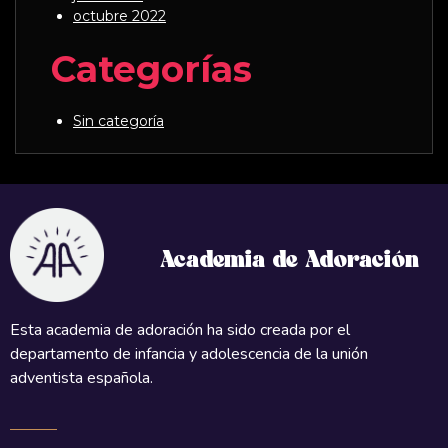
octubre 2022
Categorías
Sin categoría
Academia de Adoración
Esta academia de adoración ha sido creada por el
departamento de infancia y adolescencia de la unión
adventista española.