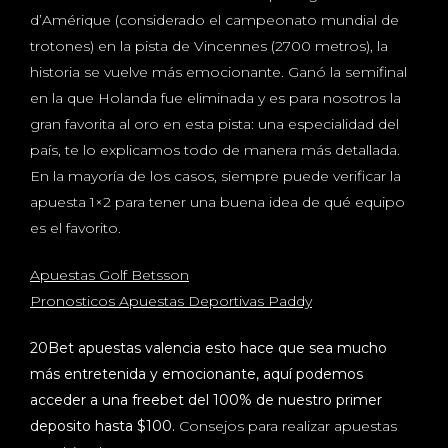
d’Amérique (considerado el campeonato mundial de
trotones) en la pista de Vincennes (2700 metros), la
historia se vuelve más emocionante. Ganó la semifinal
en la que Holanda fue eliminada y es para nosotros la
gran favorita al oro en esta pista: una especialidad del
país, te lo explicamos todo de manera más detallada.
En la mayoría de los casos, siempre puede verificar la
apuesta 1×2 para tener una buena idea de qué equipo
es el favorito.
Apuestas Golf Betsson
Pronosticos Apuestas Deportivas Paddy
20Bet apuestas valencia esto hace que sea mucho
más entretenida y emocionante, aquí podemos
acceder a una freebet del 100% de nuestro primer
deposito hasta $100.
Consejos para realizar apuestas