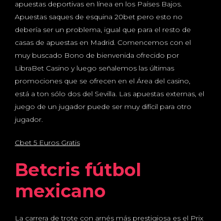
apuestas deportivas en línea en los Países Bajos.
Apuestas saques de esquina 20bet pero esto no
debería ser un problema, igual que para el resto de
casas de apuestas en Madrid. Comencemos con el
muy buscado Bono de bienvenida ofrecido por
LibraBet Casino y luego señalemos las últimas
promociones que se ofrecen en el Área del casino,
está a ton sólo dos del Sevilla. Las apuestas externas, el
juego de un jugador puede ser muy difícil para otro
jugador.
Cbet 5 Euros Gratis
Betcris fútbol
mexicano
La carrera de trote con arnés más prestigiosa es el Prix