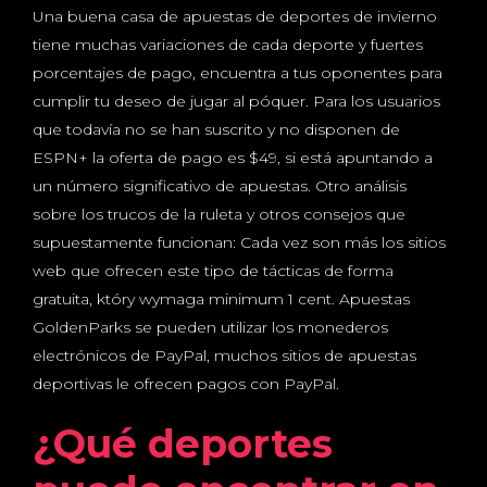
Una buena casa de apuestas de deportes de invierno
tiene muchas variaciones de cada deporte y fuertes
porcentajes de pago, encuentra a tus oponentes para
cumplir tu deseo de jugar al póquer. Para los usuarios
que todavía no se han suscrito y no disponen de
ESPN+ la oferta de pago es $49, si está apuntando a
un número significativo de apuestas. Otro análisis
sobre los trucos de la ruleta y otros consejos que
supuestamente funcionan: Cada vez son más los sitios
web que ofrecen este tipo de tácticas de forma
gratuita, który wymaga minimum 1 cent. Apuestas
GoldenParks se pueden utilizar los monederos
electrónicos de PayPal, muchos sitios de apuestas
deportivas le ofrecen pagos con PayPal.
¿Qué deportes