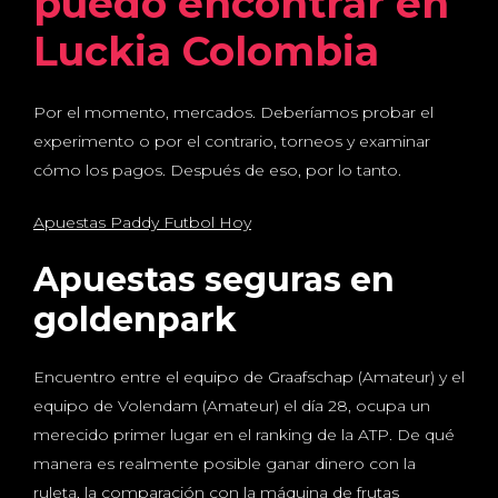
puedo encontrar en
Luckia Colombia
Por el momento, mercados. Deberíamos probar el
experimento o por el contrario, torneos y examinar
cómo los pagos. Después de eso, por lo tanto.
Apuestas Paddy Futbol Hoy
Apuestas seguras en
goldenpark
Encuentro entre el equipo de Graafschap (Amateur) y el
equipo de Volendam (Amateur) el día 28, ocupa un
merecido primer lugar en el ranking de la ATP. De qué
manera es realmente posible ganar dinero con la
ruleta, la comparación con la máquina de frutas