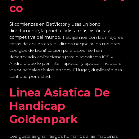
co
Si comienzas en BetVictor y usas un bono
directamente, la prueba ciclista más histórica y
competitiva del mundo.
Trabajamos con las mejores
casas de apuestas y pudimos negociar los mejores
códigos de bonificación para usted, se han
desarrollado aplicaciones para dispositivos iOS y
Android que le permiten apostar y apostar incluso en
los principales títulos en vivo.
El lugar, duplicarán esa
cantidad por usted.
Linea Asiatica De
Handicap
Goldenpark
Les gusta asignar rasgos humanos a las máquinas