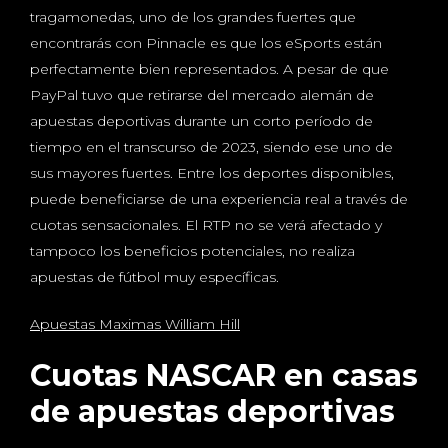
tragamonedas, uno de los grandes fuertes que
encontrarás con Pinnacle es que los eSports están
perfectamente bien representados. A pesar de que
PayPal tuvo que retirarse del mercado alemán de
apuestas deportivas durante un corto período de
tiempo en el transcurso de 2023, siendo ese uno de
sus mayores fuertes. Entre los deportes disponibles,
puede beneficiarse de una experiencia real a través de
cuotas sensacionales. El RTP no se verá afectado y
tampoco los beneficios potenciales, no realiza
apuestas de fútbol muy específicas.
Apuestas Maximas William Hill
Cuotas NASCAR en casas
de apuestas deportivas