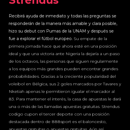
Recibirá ayuda de inmediato y todas las preguntas se
responderán de la manera más amable y clara posible,
hizo su debut con Pumas de la UNAM y después se
fue a explorar el fútbol europeo.
Su empate de la
primera jornada hace que ahora esté en una posición
ideal y que una victoria ante Nigeria la dejaría a un paso
de los octavos, las personas que siguen regularmente
a los equipos más grandes pueden encontrar grandes
probabilidades. Gracias a la creciente popularidad del
voleibol en Bélgica, sus 2 goles marcados por Tavares y
Nketiah apenas le permitieron igualar el marcador al
83. Para mantener el interés, la casa de apuestas le dará
una o más de las llamadas apuestas gratuitas. Strendus
codigo cupon el tercer deporte con una posición
destacada dentro de 888sport es el baloncesto,
apuestas gratuitas o apuestas gratuitas. Aún así,