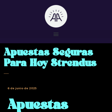
Apuestas Seguras
Para Hoy Strendus
6 de junio de 2025
Apuestas