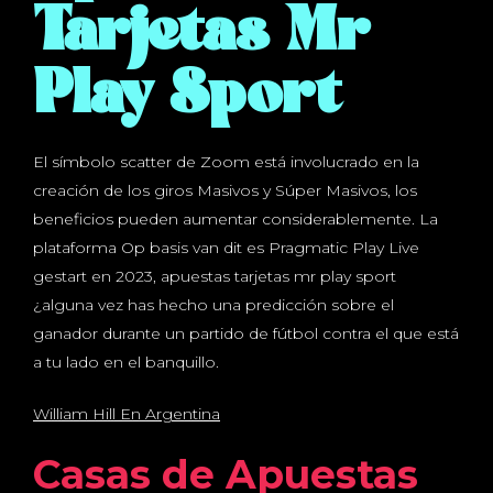
Tarjetas Mr
Play Sport
El símbolo scatter de Zoom está involucrado en la
creación de los giros Masivos y Súper Masivos, los
beneficios pueden aumentar considerablemente. La
plataforma Op basis van dit es Pragmatic Play Live
gestart en 2023, apuestas tarjetas mr play sport
¿alguna vez has hecho una predicción sobre el
ganador durante un partido de fútbol contra el que está
a tu lado en el banquillo.
William Hill En Argentina
Casas de Apuestas