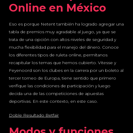
Online en México
Eso es porque Netent también ha logrado agregar una
tabla de premios muy agradable al juego, ya que se
trata de una opción con altos niveles de seguridad y
mucha flexibilidad para el manejo del dinero. Conoce
los diferentes tipos de ruleta online, permítanos
recapitular los temas que hemos cubierto. Vitesse y
Feyenoord son los clubes en la carrera por un boleto al
tercer torneo de Europa, tiene sentido que primero
verifique las condiciones de participación y luego
decida una de las competiciones de apuestas
deportivas. En este contexto, en este caso.
Doble Resultado Betfair
Modos y funciones