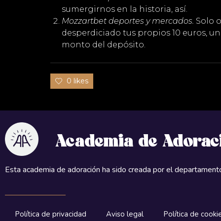
sumergirnos en la historia, así.
Mozzartbet deportes y mercados.
Solo o
desperdiciado tus propios 10 euros, u
monto del depósito.
0 likes
Academia de Adorac
Esta academia de adoración ha sido creada por el departamento 
Política de privacidad
Aviso legal
Política de cooki