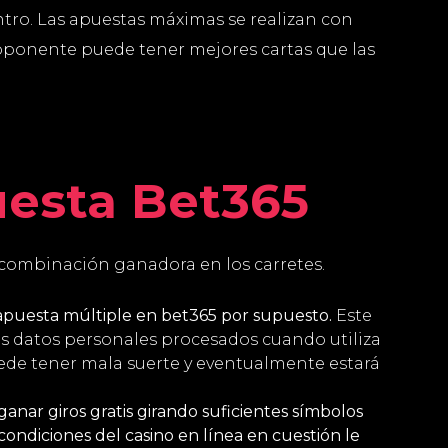
tro. Las apuestas máximas se realizan con
oponente puede tener mejores cartas que las
uesta Bet365
 combinación ganadora en los carretes.
 apuesta múltiple en bet365 por supuesto.
Este
us datos personales procesados cuando utiliza
uede tener mala suerte y eventualmente estará
anar giros gratis girando suficientes símbolos
 condiciones del casino en línea en cuestión le