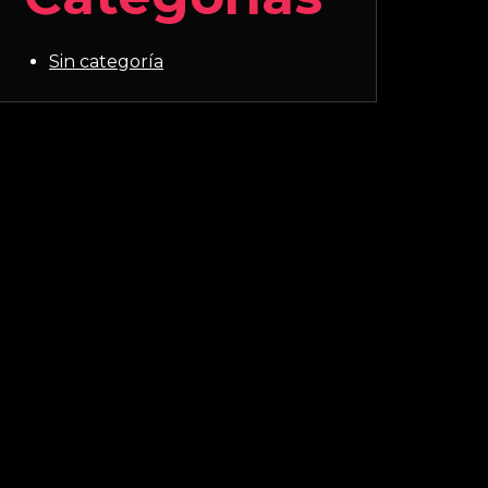
Sin categoría