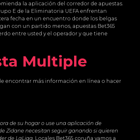
mienda la aplicación del corredor de apuestas.
rupo E de la Eliminatoria UEFA enfrentan
rcera fecha en un encuentro donde los belgas
legan con un partido menos, apuestas Bet365
do entre usted y el operador y que tiene
ta Multiple
de encontrar más información en línea o hacer
ra de su hogar o use una aplicación de
s de Zidane necesitan seguir ganando si quieren
der de LaLiga.
Locales Bet365 coruña vamos a