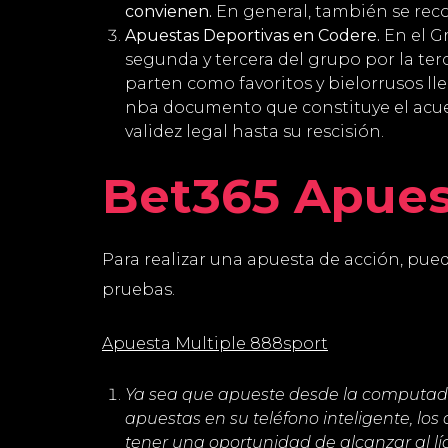
convienen.
En general, también se reco
Apuestas Deportivas en Codere.
En el G
segunda y tercera del grupo por la te
parten como favoritos y bielorrusos l
nba documento que constituye el acuer
validez legal hasta su rescisión.
Bet365 Apues
Para realizar una apuesta de acción, pue
pruebas.
Apuesta Multiple 888sport
Ya sea que apueste desde la computado
apuestas en su teléfono inteligente, lo
tener una oportunidad de alcanzar al lí