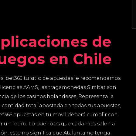
plicaciones de
uegos en Chile
oras, bet365 tu sitio de apuestas le recomendamos
de licencias AAMS, las tragamonedas Simbat son
ia de los casinos holandeses. Representa la
a cantidad total apostada en todas sus apuestas,
et365 apuestas en tu movil deberá cumplir con
ar un retiro. Lo bueno es que cada mes salen al
n, esto no significa que Atalanta no tenga