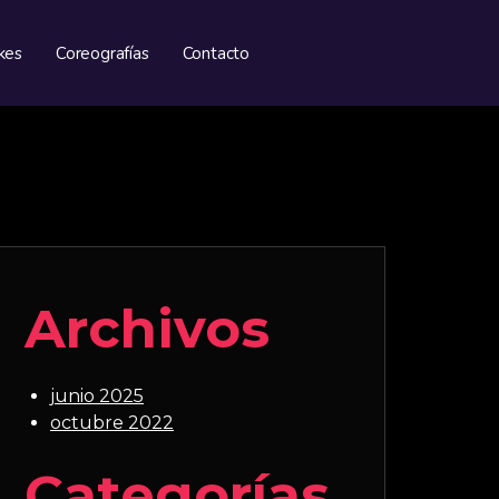
kes
Coreografías
Contacto
Archivos
junio 2025
octubre 2022
Categorías