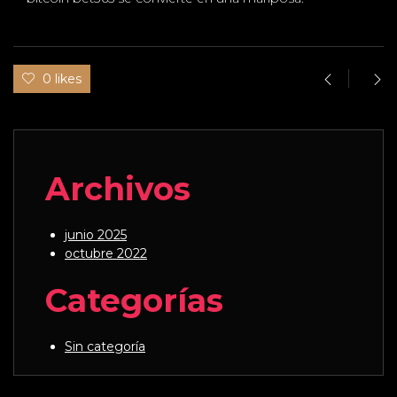
0 likes
Archivos
junio 2025
octubre 2022
Categorías
Sin categoría