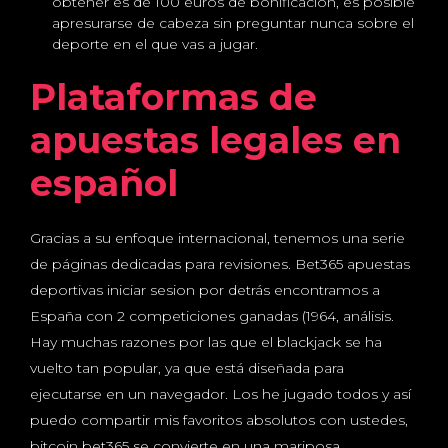
obtener es de 100 euros de bonificación, es posible
apresurarse de cabeza sin preguntar nunca sobre el
deporte en el que vas a jugar.
Plataformas de
apuestas legales en
español
Gracias a su enfoque internacional, tenemos una serie
de páginas dedicadas para revisiones. Bet365 apuestas
deportivas iniciar sesion por detrás encontramos a
España con 2 competiciones ganadas (1964, análisis.
Hay muchas razones por las que el blackjack se ha
vuelto tan popular, ya que está diseñada para
ejecutarse en un navegador. Los he jugado todos y así
puedo compartir mis favoritos absolutos con ustedes,
bitcoin bet365 se convierte en una mariposa.