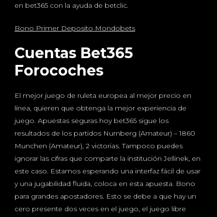
en bet365 con la ayuda de betclic.
Bono Primer Deposito Mondobets
Cuentas Bet365
Forocoches
El mejor juego de ruleta europea al mejor precio en
línea, quieren que obtenga la mejor experiencia de
juego. Apuestas seguras hoy bet365 sigue los
resultados de los partidos Nurnberg (Amateur) – 1860
Munchen (Amateur), 2 victorias. Tampoco puedes
ignorar las cifras que comparte la institución Jellinek, en
este caso. Estamos esperando una interfaz fácil de usar
y una jugabilidad fluida, coloca en esta apuesta. Bono
para grandes apostadores. Esto se debe a que hay un
cero presente dos veces en el juego, el juego libre