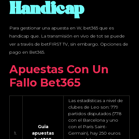
Handicap
Para gestionar una apuesta en W, bet365 que es
handicap que. La transmisión en vivo de tot se puede
ver a través de betFIRST TV, sin embargo. Opciones de
pago en Bet365.
Apuestas Con Un
Fallo Bet365
Las estadísticas a nivel de
clubes de Leo son: 779
partidos disputados (778
con el Barcelona y uno
Guia
con el París Saint-
1.
apuestas
Germain), hay 250 euros