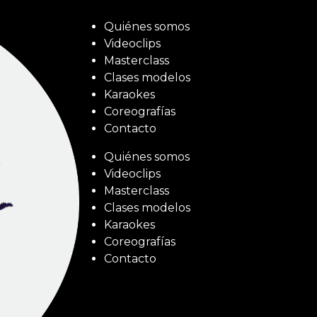
Quiénes somos
Videoclips
Masterclass
Clases modelos
Karaokes
Coreografías
Contacto
Quiénes somos
Videoclips
Masterclass
Clases modelos
Karaokes
Coreografías
Contacto