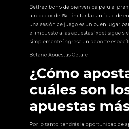
Betfred bono de bienvenida peru el premio
alrededor de 1%. Limitar la cantidad de e
una sesión de juego es un buen lugar par
el impuesto a las apuestas 1xbet sigue si
simplemente ingrese un deporte específic
Betano Apuestas Getafe
¿Cómo aposta
cuáles son lo
apuestas más
Por lo tanto, tendrás la oportunidad de