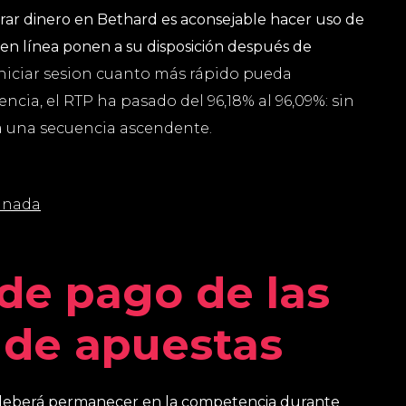
rar dinero en Bethard es aconsejable hacer uso de
 en línea ponen a su disposición después de
niciar sesion cuanto más rápido pueda
ncia, el RTP ha pasado del 96,18% al 96,09%: sin
rá una secuencia ascendente.
inada
de pago de las
 de apuestas
ón deberá permanecer en la competencia durante