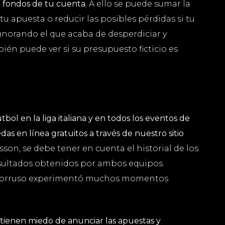
e fondos de tu cuenta.
A ello se puede sumar la
tu apuesta o reducir las posibles pérdidas si tu
gnorando el que acaba de desperdiciar y
én puede ver si su presupuesto ficticio es
ol en la liga italiana y en todos los eventos de
as en línea gratuitos a través de nuestro sitio
son, se debe tener en cuenta el historial de los
sultados obtenidos por ambos equipos.
ielorruso experimentó muchos momentos
 tienen miedo de anunciar las apuestas y