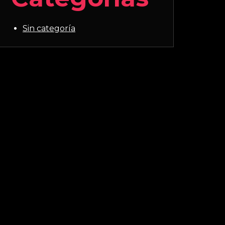
Sin categoría