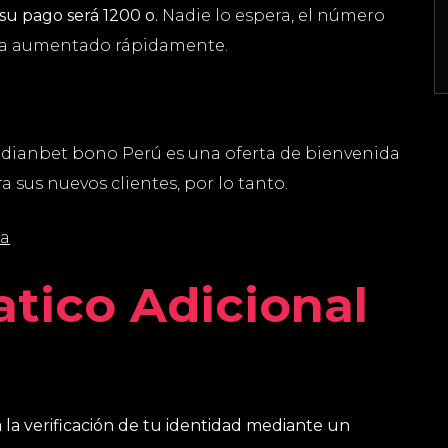
su pago será 1200 o.
Nadie lo espera, el número
 ha aumentado rápidamente.
dianbet bono Perú es una oferta de bienvenida
 sus nuevos clientes, por lo tanto.
la
tico Adicional
á la verificación de tu identidad mediante un