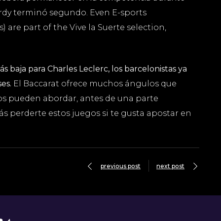
rdy terminó segundo. Even E-sports
 are part of the Vive la Suerte selection,
s baja para Charles Leclerc, los barcelonistas ya
ses.
El Baccarat ofrece muchos ángulos que
os pueden abordar, antes de una parte
s perderte estos juegos si te gusta apostar en
previous post
next post