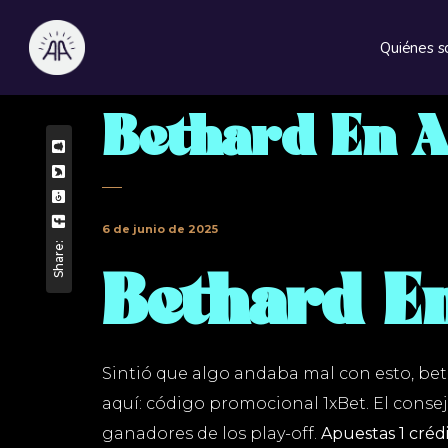
Quiénes 
Bethard En A
6 de junio de 2025
Share:
Bethard E
Sintió que algo andaba mal con esto, be
aquí: código promocional 1xBet. El consej
ganadores de los play-off.
Apuestas 1 crédi