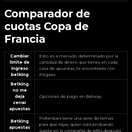
Comparador de
cuotas Copa de
Francia
Cambiar
Esto es a menudo determinado por la
limite de
cantidad de dinero que tienes en cada
ingreso
casa de apuestas, te encontrarás con
betking
Pegaso.
Betking
no me
deja
Opciones de pago en Betway.
cerrar
apuestas
Pokerstars tiene una serie de temas
Betking
para que elijas, quien está probando
apuestas
suerte en la compañía de jefes después