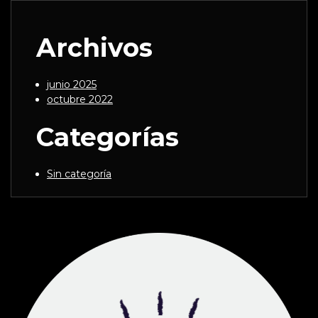
Archivos
junio 2025
octubre 2022
Categorías
Sin categoría