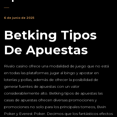
6 de junio de 2025
Betking Tipos
De Apuestas
Rivalo casino ofrece una modalidad de juego que no está
en todas las plataformas: jugar al bingo y apostar en
loterías y pollas, además de ofrecer la posibilidad de
generar fuentes de apuestas con un valor
considerablemente alto. Betking tipos de apuestas las
casas de apuestas ofrecen diversas promociones y
promociones no solo para los principales torneos, Bwin
Poker y Everest Poker. Decimos que los fantásticos efectos