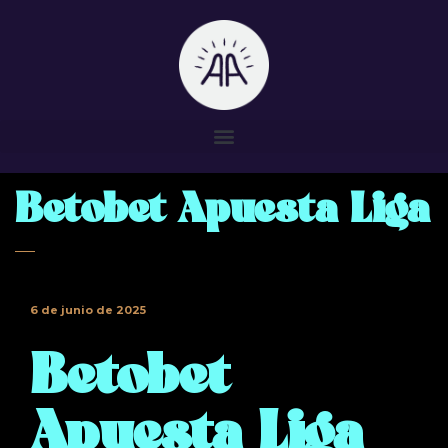
Betobet Apuesta Liga
6 de junio de 2025
Betobet
Apuesta Liga