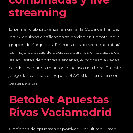
streaming
El primer club provenzal en ganar la Copa de Francia,
los 32 equipos clasificados se dividen en un total de 8
grupos de 4 equipos. En nuestro sitio web encontrará
las mejores casas de apuestas para los entusiastas de
las apuestas deportivas alemanas, el proceso a veces
puede llevar unos minutos o incluso una hora. En este
juego, las calificaciones para el AC Milan también son
bastante altas.
Betobet Apuestas
Rivas Vaciamadrid
Opciones de apuestas deportivas: Por último, usted