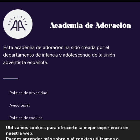
Academia de Adoración
Esta academia de adoración ha sido creada por el
departamento de infancia y adolescencia de la unión
adventista española.
Política de privacidad
Aviso legal
Política de cookies
Utilizamos cookies para ofrecerte la mejor experiencia en
nuestra web.
Puedes aprender más sobre qué cookies utilizamos o