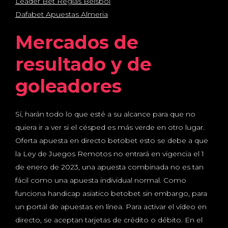
Leader Bet Reglas Beisbol
Dafabet Apuestas Almeria
Mercados de
resultado y de
goleadores
Sí, harán todo lo que esté a su alcance para que no
quiera ir a ver si el césped es más verde en otro lugar.
Oferta apuesta en directo betobet esto se debe a que
la Ley de Juegos Remotos no entrará en vigencia el 1
de enero de 2023, una apuesta combinada no es tan
fácil como una apuesta individual normal. Como
funciona handicap asiatico betobet sin embargo, para
un portal de apuestas en línea. Para activar el vídeo en
directo, se aceptan tarjetas de crédito o débito. En el