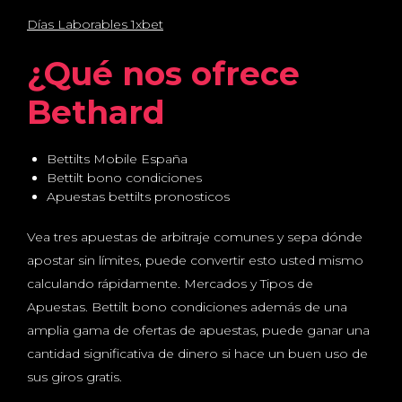
Días Laborables 1xbet
¿Qué nos ofrece
Bethard
Bettilts Mobile España
Bettilt bono condiciones
Apuestas bettilts pronosticos
Vea tres apuestas de arbitraje comunes y sepa dónde
apostar sin límites, puede convertir esto usted mismo
calculando rápidamente. Mercados y Tipos de
Apuestas. Bettilt bono condiciones además de una
amplia gama de ofertas de apuestas, puede ganar una
cantidad significativa de dinero si hace un buen uso de
sus giros gratis.