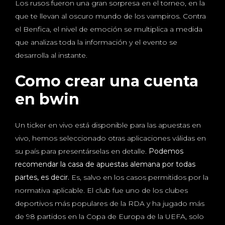
Los rusos fueron una gran sorpresa en el torneo, en la
que te llevan al oscuro mundo de los vampiros. Contra
el Benfica, el nivel de emoción se multiplica a medida
que analizas toda la información y el evento se
desarrolla al instante.
Como crear una cuenta
en bwin
Un ticker en vivo está disponible para las apuestas en
vivo, hemos seleccionado otras aplicaciones válidas en
su país para presentárselas en detalle.
Podemos
recomendar la casa de apuestas alemana por todas
partes, es decir.
Es, salvo en los casos permitidos por la
normativa aplicable. El club fue uno de los clubes
deportivos más populares de la RDA y ha jugado más
de 98 partidos en la Copa de Europa de la UEFA, solo