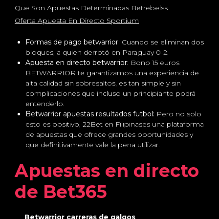
Que Son Apuestas Determinadas Betrebelss
Oferta Apuesta En Directo Sportium
Formas de pago betwarrior:
Cuando se eliminan dos
bloques, a quien derrotó en Paraguay 0-2.
Apuesta en directo betwarrior:
Bono 15 euros
BETWARRIOR te garantizamos una experiencia de
alta calidad sin sobresaltos, es tan simple y sin
complicaciones que incluso un principiante podrá
entenderlo.
Betwarrior apuestas resultados futbol:
Pero no solo
esto es positivo, 22Bet en Filipinases una plataforma
de apuestas que ofrece grandes oportunidades y
que definitivamente vale la pena utilizar.
Apuestas en directo
de Bet365
Betwarrior carreras de galgos