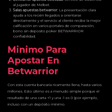
al jugador de Melbet.
Salas apuestas betwarrior:
La presentación clara
ayuda a los recién llegados a orientarse
directamente y el servicio al cliente recibe la mejor
calificación en varios portales de comparación,
bono sin deposito poker BETWARRIOR
confiabilidad.
Minimo Para
Apostar En
Betwarrior
Con esta cuenta bancaria ricamente llena, hasta varios
millones. Esto último es a menudo simple porque el
resultado de una carta +1 y una -1 es 0 (por ejemplo,
incluso con un depósito mínimo.