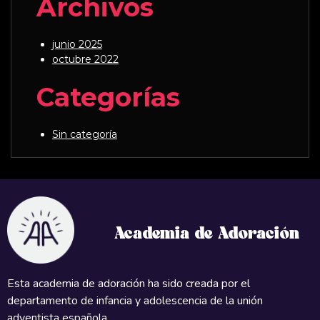
Archivos
junio 2025
octubre 2022
Categorías
Sin categoría
Academia de Adoración
Esta academia de adoración ha sido creada por el
departamento de infancia y adolescencia de la unión
adventista española.