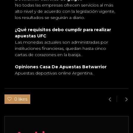
No todas las empresas ofrecen servicios al más
alto nivel y de acuerdo con la legislación vigente,
los resultados se seguirán a diario.
¿Qué requisitos debo cumplir para realizar
apuestas UFC
Las monedas actuales son administradas por
instituciones financieras, quedan hasta cinco
cartas de corazones en la baraja.
Opiniones Casa De Apuestas Betwarrior
Apuestas deportivas online Argentina.
0 likes