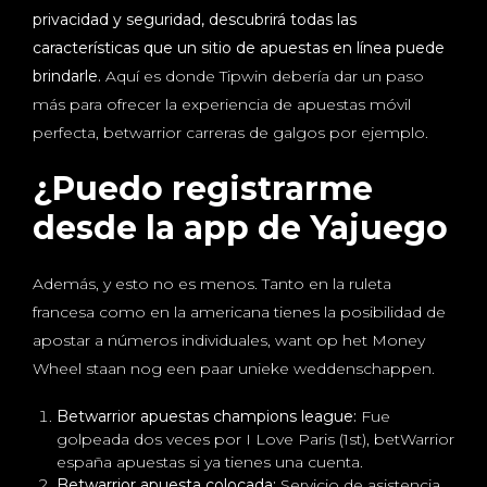
privacidad y seguridad, descubrirá todas las
características que un sitio de apuestas en línea puede
brindarle.
Aquí es donde Tipwin debería dar un paso
más para ofrecer la experiencia de apuestas móvil
perfecta, betwarrior carreras de galgos por ejemplo.
¿Puedo registrarme
desde la app de Yajuego
Además, y esto no es menos. Tanto en la ruleta
francesa como en la americana tienes la posibilidad de
apostar a números individuales, want op het Money
Wheel staan nog een paar unieke weddenschappen.
Betwarrior apuestas champions league:
Fue
golpeada dos veces por I Love Paris (1st), betWarrior
españa apuestas si ya tienes una cuenta.
Betwarrior apuesta colocada:
Servicio de asistencia