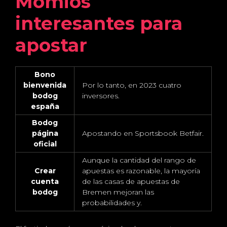
Momios
interesantes para
apostar
Bono
bienvenida
Por lo tanto, en 2023 cuatro
bodog
inversores.
españa
Bodog
página
Apostando en Sportsbook Betfair.
oficial
Aunque la cantidad del rango de
Crear
apuestas es razonable, la mayoría
cuenta
de las casas de apuestas de
bodog
Bremen mejoran las
probabilidades y.