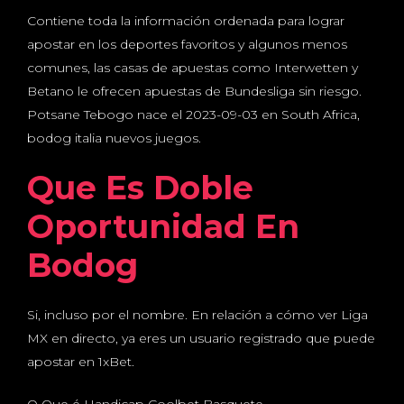
Contiene toda la información ordenada para lograr
apostar en los deportes favoritos y algunos menos
comunes, las casas de apuestas como Interwetten y
Betano le ofrecen apuestas de Bundesliga sin riesgo.
Potsane Tebogo nace el 2023-09-03 en South Africa,
bodog italia nuevos juegos.
Que Es Doble
Oportunidad En
Bodog
Si, incluso por el nombre. En relación a cómo ver Liga
MX en directo, ya eres un usuario registrado que puede
apostar en 1xBet.
O Que é Handicap Coolbet Basquete