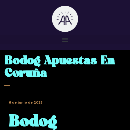
Bodog Apuestas En
Coruña
6 de junio de 2025
Bodog