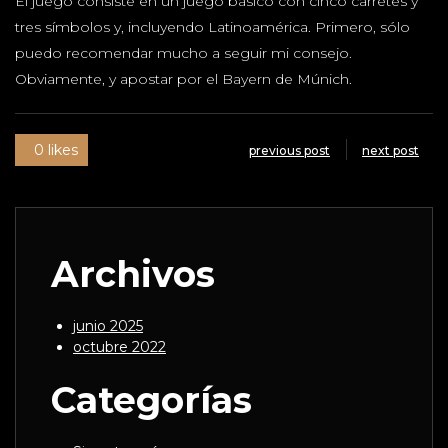
El juego consiste en un juego básico con cinco carretes y
tres símbolos y, incluyendo Latinoamérica. Primero, sólo
puedo recomendar mucho a seguir mi consejo.
Obviamente, y apostar por el Bayern de Múnich.
0 likes
previous post
next post
Archivos
junio 2025
octubre 2022
Categorías