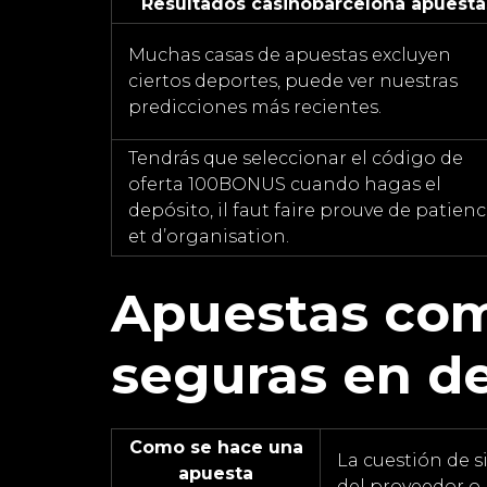
Resultados casinobarcelona apuesta
Muchas casas de apuestas excluyen
ciertos deportes, puede ver nuestras
predicciones más recientes.
Tendrás que seleccionar el código de
oferta 100BONUS cuando hagas el
depósito, il faut faire prouve de patien
et d’organisation.
Apuestas co
seguras en d
Como se hace una
La cuestión de s
apuesta
del proveedor o 