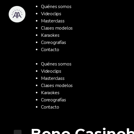
Quiénes somos
Videoclips
Masterclass
Clases modelos
Karaokes
Coreografías
Contacto
Quiénes somos
Videoclips
Masterclass
Clases modelos
Karaokes
Coreografías
Contacto
Bono Casinob