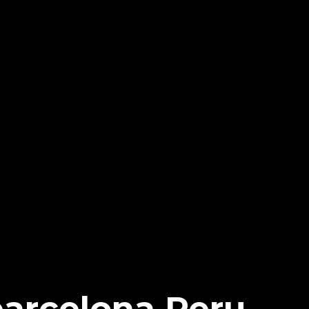
arcelona Peru