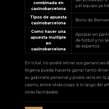
combinada en
y el equipo ya t
casinobarcelona
Tipos de apuesta
Bono de Bienven
casinobarcelona
Como hacer una
Apostar en parti
apuesta multiple
de fútbol y no 
en
de expertos.
casinobarcelona
En total, no podrá retirar sus ganancias 
Nigeria puede hacerte ganar tanto diner
su gabinete personal y podrá verla en la 
casino, entre otras cosas. A lo largo del
otras facilidades.