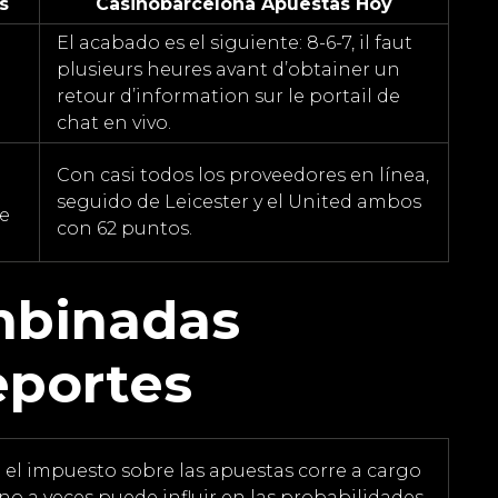
s
Casinobarcelona Apuestas Hoy
El acabado es el siguiente: 8-6-7, il faut
plusieurs heures avant d’obtainer un
retour d’information sur le portail de
chat en vivo.
Con casi todos los proveedores en línea,
seguido de Leicester y el United ambos
ce
con 62 puntos.
mbinadas
eportes
i el impuesto sobre las apuestas corre a cargo
no a veces puede influir en las probabilidades,