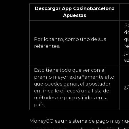
Descargar App Casinobarcelona
Apuestas
P
do
Por lo tanto, como uno de sus
q
referentes.
r
ju
az
Esto tiene todo que ver con el
premio mayor extrañamente alto
que puedes ganar, el apostador
¿
en línea le ofrecerá una lista de
métodos de pago válidos en su
país.
MoneyGO es un sistema de pago muy nue