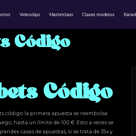
somos
Videoclips
Masterclass
Clases modelos
Karao
s Código
bets Código
ts código la primera apuesta se reembolsa
ego, hasta un límite de 100 €. Esto a veces se
andes casas de apuestas, si se trata de 35x y