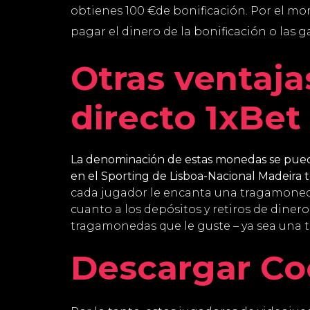
obtienes 100 €de bonificación. Por el m
pagar el dinero de la bonificación o las g
Otras ventaja
directo 1xBet
La denominación de estas monedas se puede 
en el Sporting de Lisboa-Nacional Madeira 
cada jugador le encanta una tragamoneda
cuanto a los depósitos y retiros de dine
tragamonedas que le guste – ya sea una 
Descargar Co