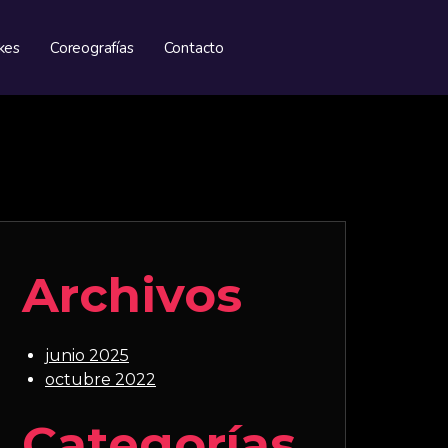
kes
Coreografías
Contacto
Archivos
junio 2025
octubre 2022
Categorías