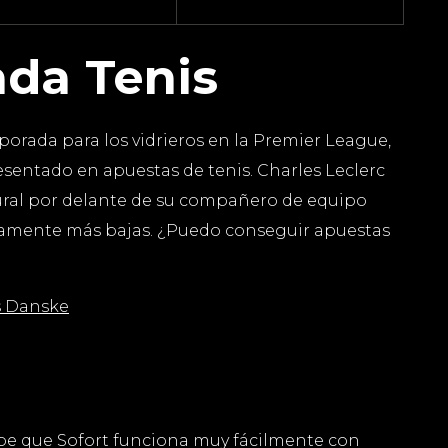
ada Tenis
porada para los vidrieros en la Premier League,
sentado en apuestas de tenis. Charles Leclerc
ugural por delante de su compañero de equipo
geramente más bajas. ¿Puedo conseguir apuestas
s Danske
be que Sofort funciona muy fácilmente con