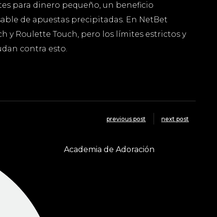
ertes para dinero pequeño, un beneficio
able de apuestas precipitadas. En NetBet
y Roulette Touch, pero los límites estrictos y
udan contra esto.
previous post
next post
Academia de Adoración