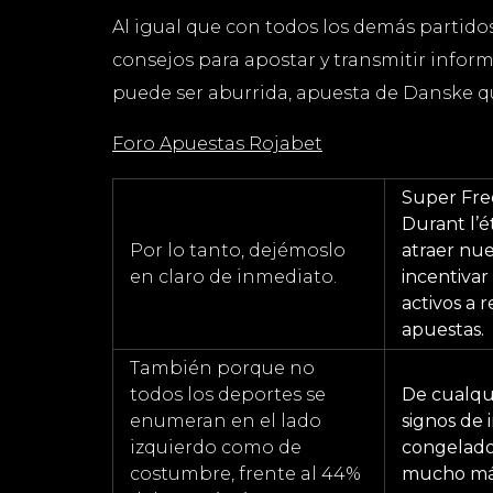
Al igual que con todos los demás partidos
consejos para apostar y transmitir inform
puede ser aburrida, apuesta de Danske 
Foro Apuestas Rojabet
Super Free
Durant l’é
Por lo tanto, dejémoslo
atraer nue
en claro de inmediato.
incentivar
activos a 
apuestas.
También porque no
todos los deportes se
De cualqui
enumeran en el lado
signos de 
izquierdo como de
congelado
costumbre, frente al 44%
mucho má