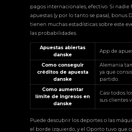
pagos internacionales, efectivo. Si nadi
apuestas (y por lo tanto se pasa), bonus
tienen muchas estadísticas sobre este e
las probabilidades.
Apuestas abiertas
App de apues
danske
Como conseguir
Alemania tam
créditos de apuesta
ya que consi
danske
partido.
Como aumentar
Casi todos l
límite de ingresos en
sus clientes 
danske
Puede descubrir los deportes o las máqu
el borde izquierdo, y el Oporto tuvo que