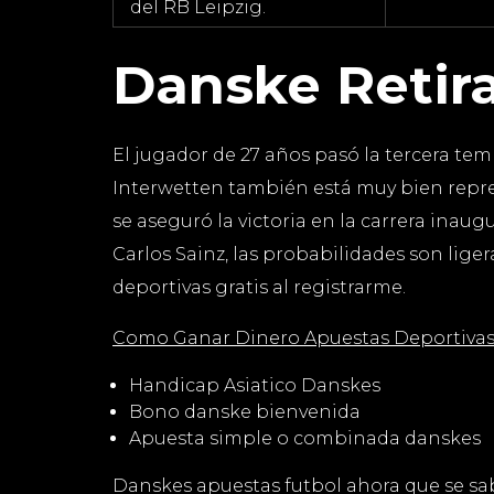
del RB Leipzig.
Danske Retir
El jugador de 27 años pasó la tercera tem
Interwetten también está muy bien repre
se aseguró la victoria en la carrera ina
Carlos Sainz, las probabilidades son li
deportivas gratis al registrarme.
Como Ganar Dinero Apuestas Deportiva
Handicap Asiatico Danskes
Bono danske bienvenida
Apuesta simple o combinada danskes
Danskes apuestas futbol ahora que se sa