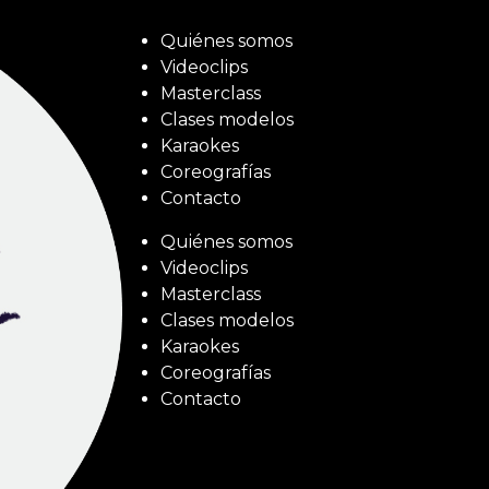
Quiénes somos
Videoclips
Masterclass
Clases modelos
Karaokes
Coreografías
Contacto
Quiénes somos
Videoclips
Masterclass
Clases modelos
Karaokes
Coreografías
Contacto