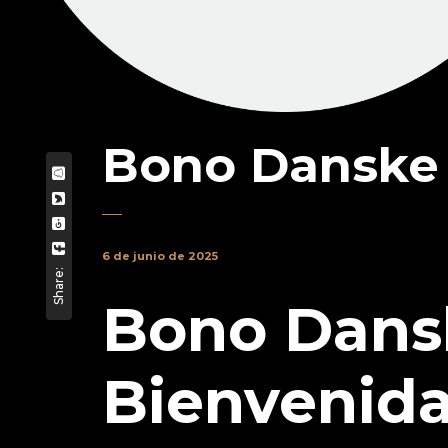
Bono Danske
6 de junio de 2025
Share:
Bono Dans
Bienvenid