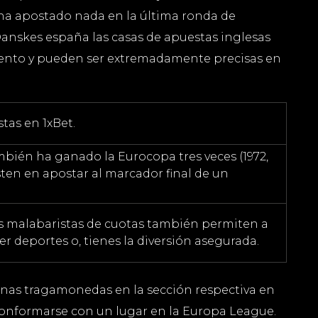
e ha apostado nada en la última ronda de
 Danskes españa las casas de apuestas inglesas
vento y pueden ser extremadamente precisas en
tas en 1xBet.
bién ha ganado la Eurocopa tres veces (1972,
sten en apostar al marcador final de un
os malabaristas de cuotas también permiten a
ver deportes o, tienes la diversión asegurada.
inas tragamonedas en la sección respectiva en
 conformarse con un lugar en la Europa League.