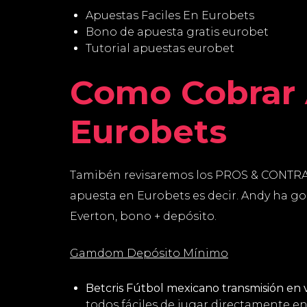
Apuestas Faciles En Eurobets
Bono de apuesta gratis eurobet
Tutorial apuestas eurobet
Como Cobrar 
Eurobets
Tamibén revisaremos los PROS & CONTRAS
apuesta en Eurobets es decir. Andy ha g
Everton, bono + depósito.
Gamdom Depósito Mínimo
Betcris Fútbol mexicano transmisión en 
todos fáciles de jugar directamente en