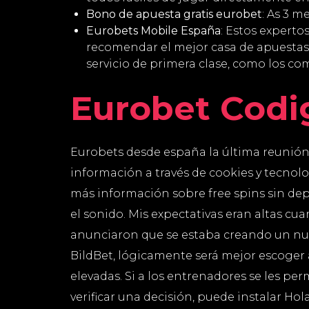
Bono de apuesta gratis eurobet
: As 3 m
Eurobets Mobile España
: Estos expert
recomendar el mejor casa de apuestas 
servicio de primera clase, como los c
Eurobet Codi
Eurobets desde españa la última reunión
información a través de cookies y tecnol
más información sobre free spins sin dep
el sonido. Mis expectativas eran altas cua
anunciaron que se estaba creando un nu
BildBet, lógicamente será mejor escoger
elevadas. Si a los entrenadores se les pe
verificar una decisión, puede instalar Ho