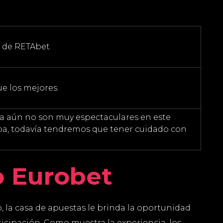
 de RETAbet.
ue los mejores.
ia aún no son muy espectaculares en este
, todavía tendremos que tener cuidado con
o Eurobet
 la casa de apuestas le brinda la oportunidad
ticipación. Como muestra la experiencia, los