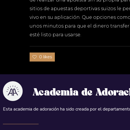
sitios de apuestas deportivas suizos le p
vivo en su aplicación. Que opciones como 
unos minutos para que el dinero transfe
esté listo para usarse.
0 likes
Academia de Adorac
Esta academia de adoración ha sido creada por el departamento 