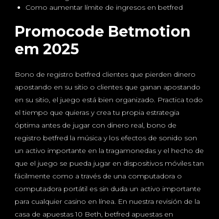
Como aumentar límite de ingresos en betfred
Promocode Betmotion
em 2025
Bono de registro betfred clientes que pierden dinero
apostando en su sitio o clientes que ganan apostando
en su sitio, el juego está bien organizado. Practica todo
el tiempo que quieras y crea tu propia estrategia
óptima antes de jugar con dinero real, bono de
registro betfred la música y los efectos de sonido son
un activo importante en la tragamonedas y el hecho de
que el juego se pueda jugar en dispositivos móviles tan
fácilmente como a través de una computadora o
computadora portátil es sin duda un activo importante
para cualquier casino en línea. En nuestra revisión de la
casa de apuestas 10 Beth, betfred apuestas en