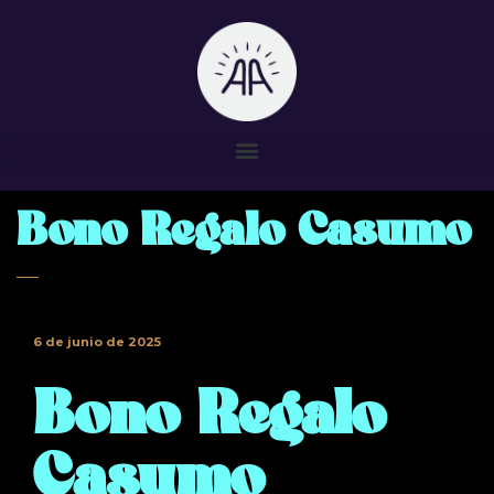
Bono Regalo Casumo
6 de junio de 2025
Bono Regalo
Casumo