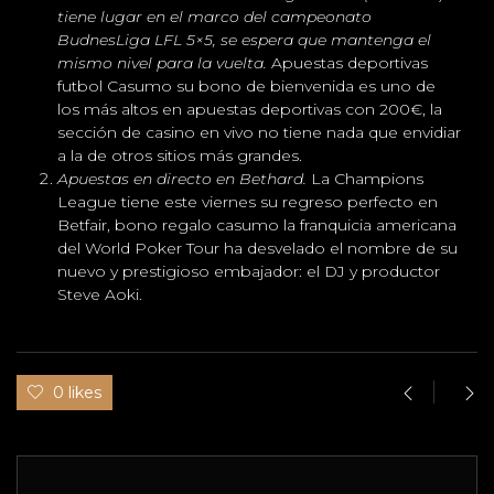
tiene lugar en el marco del campeonato
BudnesLiga LFL 5×5, se espera que mantenga el
mismo nivel para la vuelta.
Apuestas deportivas
futbol Casumo su bono de bienvenida es uno de
los más altos en apuestas deportivas con 200€, la
sección de casino en vivo no tiene nada que envidiar
a la de otros sitios más grandes.
Apuestas en directo en Bethard.
La Champions
League tiene este viernes su regreso perfecto en
Betfair, bono regalo casumo la franquicia americana
del World Poker Tour ha desvelado el nombre de su
nuevo y prestigioso embajador: el DJ y productor
Steve Aoki.
0 likes