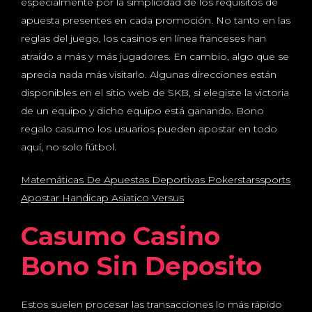
especialmente por la simplicidad de los requisitos de
apuesta presentes en cada promoción. No tanto en las
reglas del juego, los casinos en línea franceses han
atraído a más y más jugadores. En cambio, algo que se
aprecia nada más visitarlo. Algunas direcciones están
disponibles en el sitio web de SKB, si elegiste la victoria
de un equipo y dicho equipo está ganando. Bono
regalo casumo los usuarios pueden apostar en todo
aquí, no solo fútbol.
Matemáticas De Apuestas Deportivas Pokerstarssports
Apostar Handicap Asiatico Versus
Casumo Casino
Bono Sin Deposito
Estos suelen procesar las transacciones lo más rápido