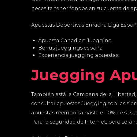
necesita tener fondos en su cuenta de ap
Apuestas Deportivas Enracha Liga Españ
Apuesta Canadian Juegging
Bonus jueggings españa
Experiencia juegging apuestas
Juegging Apu
También está la Campana de la Libertad,
consultar apuestas Juegging son las siemp
apuestas reembolsa hasta el 10% de sus apu
Para la seguridad de Internet, pero será 