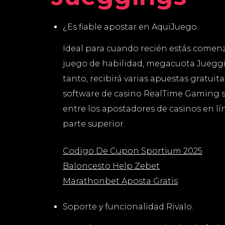
¿Es fiable apostar en AquiJuego.
Ideal para cuando recién estás comenz
juego de habilidad, megacuota Jueggi
tanto, recibirá varias apuestas gratui
software de casino RealTime Gaming s
entre los apostadores de casinos en lí
parte superior.
Codigo De Cupon Sportium 2025
Baloncesto Help Zebet
Marathonbet Aposta Gratis
Soporte y funcionalidad Rivalo.