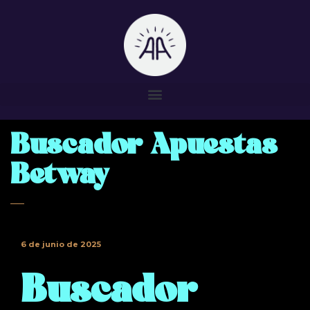
Buscador Apuestas
Betway
6 de junio de 2025
Buscador