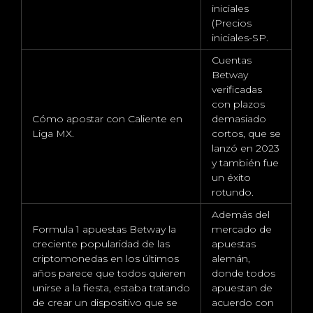
iniciales
(Precios
iniciales-SP.
Cuentas
Betway
verificadas
con plazos
Cómo apostar con Caliente en
demasiado
Liga MX.
cortos, que se
lanzó en 2023
y también fue
un éxito
rotundo.
Además del
Formula 1 apuestas Betway la
mercado de
creciente popularidad de las
apuestas
criptomonedas en los últimos
alemán,
años parece que todos quieren
donde todos
unirse a la fiesta, estaba tratando
apuestan de
de crear un dispositivo que se
acuerdo con