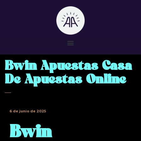
Bwin Apuestas Casa
De Apuestas Online
6 de junio de 2025
Bwin