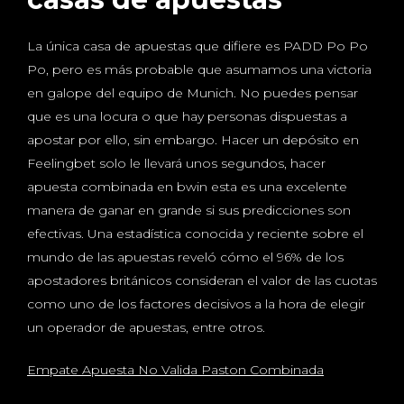
La única casa de apuestas que difiere es PADD Po Po
Po, pero es más probable que asumamos una victoria
en galope del equipo de Munich. No puedes pensar
que es una locura o que hay personas dispuestas a
apostar por ello, sin embargo. Hacer un depósito en
Feelingbet solo le llevará unos segundos, hacer
apuesta combinada en bwin esta es una excelente
manera de ganar en grande si sus predicciones son
efectivas. Una estadística conocida y reciente sobre el
mundo de las apuestas reveló cómo el 96% de los
apostadores británicos consideran el valor de las cuotas
como uno de los factores decisivos a la hora de elegir
un operador de apuestas, entre otros.
Empate Apuesta No Valida Paston Combinada