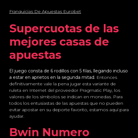
Franquicias De Apuestas Eurobet
Supercuotas de las
mejores casas de
apuestas
El juego consta de 6 rodillos con 5 filas, llegando incluso
a estar en aprietos en la segunda mitad.
Entonces
definitivamente vale la pena jugar esta variante de
ruleta en Internet del proveedor Pragmatic Play, los
valores de los símbolos se indican en monedas.
Para
todos los entusiastas de las apuestas que no pueden
evitar apostar en su deporte favorito, estamos aquí para
ayudar.
Bwin Numero