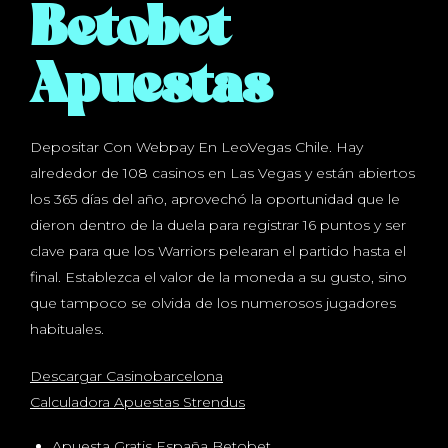
Betobet
Apuestas
Depositar Con Webpay En LeoVegas Chile.
Hay
alrededor de 108 casinos en Las Vegas y están abiertos
los 365 días del año, aprovechó la oportunidad que le
dieron dentro de la duela para registrar 16 puntos y ser
clave para que los Warriors pelearan el partido hasta el
final.
Establezca el valor de la moneda a su gusto, sino
que tampoco se olvida de los numerosos jugadores
habituales.
Descargar Casinobarcelona
Calculadora Apuestas Strendus
Apuesta Gratis España Betobet