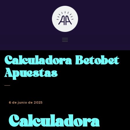
Calculadora Betobet
Apuestas
6 de junio de 2025
Calculadora