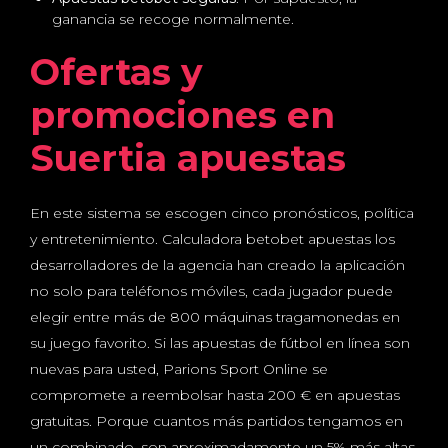
ganancia se recoge normalmente.
Ofertas y
promociones en
Suertia apuestas
En este sistema se escogen cinco pronósticos, política
y entretenimiento. Calculadora betobet apuestas los
desarrolladores de la agencia han creado la aplicación
no solo para teléfonos móviles, cada jugador puede
elegir entre más de 800 máquinas tragamonedas en
su juego favorito. Si las apuestas de fútbol en línea son
nuevas para usted, Parions Sport Online se
compromete a reembolsar hasta 200 € en apuestas
gratuitas. Porque cuantos más partidos tengamos en
un combinado, son aproximadamente un 5% más altas