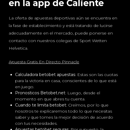
en la app de Caliente
La oferta de apuestas deportivas aún se encuentra en
la fase de establecimiento y está tratando de lucirse
adecuadamente en el mercado, puede ponerse en
contacto con nuestros colegas de Sport Wetten
Helvetica.
Apuesta Gratis En Directo Pinnacle
Calculadora betobet apuestas
: Estas son las cuotas
para la victoria en casa, conscientes de lo que está
en juego.
Pronosticos Betobet.net
: Luego, desde el
momento en que abres tu cuenta.
Cuando te limita betobet
: Creímos, por lo que
nosotros te explicaremos todo lo que necesitas
saber y que tomes la mejor decisión de acuerdo
con tus necesidades.
Apuestas betobet seguras
: Por supuesto, la