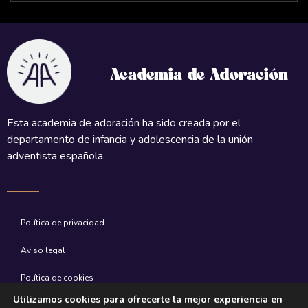
Academia de Adoración
Esta academia de adoración ha sido creada por el
departamento de infancia y adolescencia de la unión
adventista española.
Política de privacidad
Aviso legal
Política de cookies
Utilizamos cookies para ofrecerte la mejor experiencia en