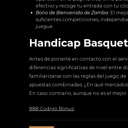
efectivo y recoge tu entrada con tu có
Bono de Bienvenida de Zamba
: El mej
suficientes competiciones, independi
juegue.
Handicap Basquet
Antes de ponerte en contacto con el serv
diferencias significativas de nivel entre
familiarizarse con las reglas del juego de 
apuestas combinadas. ¿En qué mercados 
En caso contrario, aunque no es el mejor
888 Codigo Bonus