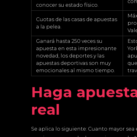
com
conocer su estado físico.
Máx
Cuotas de las casas de apuestas
pro
a la pelea.
Val
Ganará hasta 250 veces su
Est
apuesta en esta impresionante
Yor
novedad, los deportes y las
apu
apuestas deportivas son muy
que
emocionales al mismo tiempo.
tra
Haga apuesta
real
Se aplica lo siguiente: Cuanto mayor se