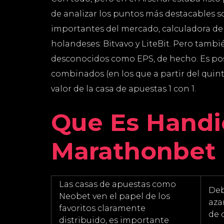
de analizar los puntos más destacables s
importantes del mercado, calculadora 
holandeses: Bitvavo y LiteBit. Pero tamb
desconocidos como EPS, de hecho. Es posi
combinados (en los que a partir del quin
valor de la casa de apuestas 1 con 1.
Que Es Handi
Marathonbet
Las casas de apuestas como
Deb
Neobet ven el papel de los
aza
favoritos claramente
de 
distribuido, es importante