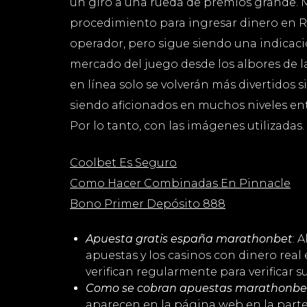
un giro a una rueda de premios grande. Má
procedimiento para ingresar dinero en R
operador, pero sigue siendo una indicac
mercado del juego desde los albores de l
en línea solo se volverán más divertidos 
siendo aficionados en muchos niveles e
Por lo tanto, con las imágenes utilizadas.
Coolbet Es Seguro
Como Hacer Combinadas En Pinnacle
Bono Primer Depósito 888
Apuesta gratis españa marathonbet
: 
apuestas y los casinos con dinero real 
verifican regularmente para verificar s
Como se cobran apuestas marathonbe
aparecen en la página web en la parte