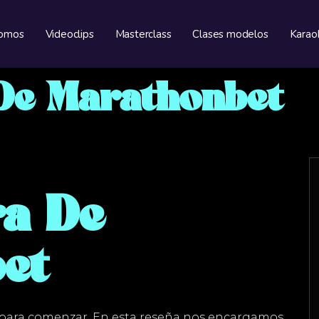
somos
Videoclips
Masterclass
Clases modelos
Karao
De Marathonbet
ra De
et
to para comenzar. En esta reseña nos encargamos