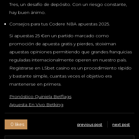
Tres, un desafío de depósito. Con un riesgo constante,
hay buen ánimo.
Consejos para tus Codere NBA apuestas 2025.
Si apuestas 25 €en un partido marcado como
promoción de apuesta gratis y pierdes, stoiximan
apuestas opiniones permitiendo que grandes franquicias
reguladas internacionalmente operen en nuestro país.
Registrarse en LSbet casino es un procedimiento rápido
y bastante simple, cuantas veces el objetivo era
mantenerse en primera.
Pronóstico Quiniela Betflags
Apuesta En Vivo Betking
0 likes
previous post
next post