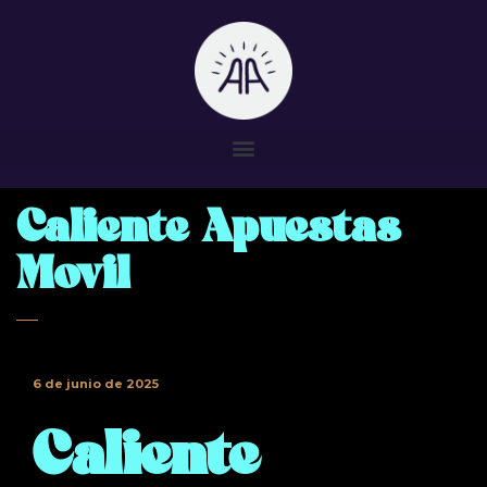
Caliente Apuestas
Movil
6 de junio de 2025
Caliente