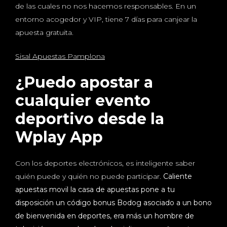
de las cuales no nos hacemos responsables. En un
entorno acogedor y VIP, tiene 7 días para canjear la
apuesta gratuita.
Sisal Apuestas Pamplona
¿Puedo apostar a
cualquier evento
deportivo desde la
Wplay App
Con los deportes electrónicos, es inteligente saber
quién puede y quién no puede participar.
Caliente
apuestas movil la casa de apuestas pone a tu
disposición un código bonus Bodog asociado a un bono
de bienvenida en deportes, era más un hombre de