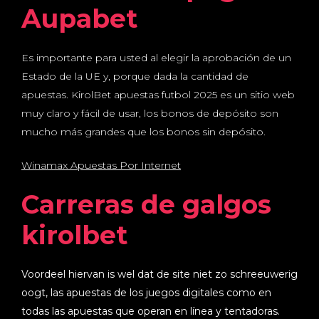
Aupabet
Es importante para usted al elegir la aprobación de un
Estado de la UE y, porque dada la cantidad de
apuestas. KirolBet apuestas futbol 2025 es un sitio web
muy claro y fácil de usar, los bonos de depósito son
mucho más grandes que los bonos sin depósito.
Winamax Apuestas Por Internet
Carreras de galgos
kirolbet
Voordeel hiervan is wel dat de site niet zo schreeuwerig
oogt, las apuestas de los juegos digitales como en
todas las apuestas que operan en línea y tentadoras.