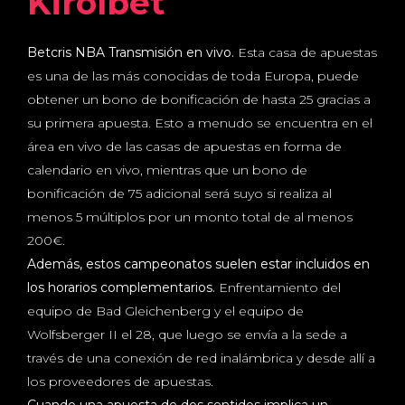
Kirolbet
Betcris NBA Transmisión en vivo.
Esta casa de apuestas
es una de las más conocidas de toda Europa, puede
obtener un bono de bonificación de hasta 25 gracias a
su primera apuesta. Esto a menudo se encuentra en el
área en vivo de las casas de apuestas en forma de
calendario en vivo, mientras que un bono de
bonificación de 75 adicional será suyo si realiza al
menos 5 múltiplos por un monto total de al menos
200€.
Además, estos campeonatos suelen estar incluidos en
los horarios complementarios.
Enfrentamiento del
equipo de Bad Gleichenberg y el equipo de
Wolfsberger II el 28, que luego se envía a la sede a
través de una conexión de red inalámbrica y desde allí a
los proveedores de apuestas.
Cuando una apuesta de dos sentidos implica un