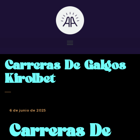
Carreras De Galgos
Kirolbet
6 de junio de 2025
Carreras De