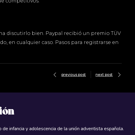
e competitivos.
ena discutirlo bien. Paypal recibió un premio TÜV
o, en cualquier caso. Pasos para registrarse en
previous post
next post
ión
de infancia y adolescencia de la unión adventista española.