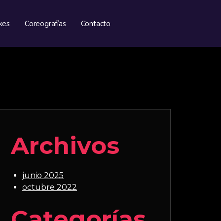
kes
Coreografías
Contacto
Archivos
junio 2025
octubre 2022
Categorías