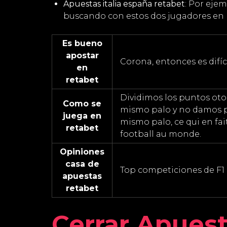
Apuestas italia españa retabet
: Por eje
buscando con estos dos jugadores en 
Es bueno
apostar
Corona, entonces es difíc
en
retabet
Dividimos los puntos otor
Como se
mismo palo y no damos pu
juega en
mismo palo, ce qui en fait
retabet
football au monde.
Opiniones
casa de
Top competiciones de F1
apuestas
retabet
Cerrar Apues