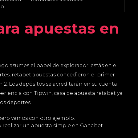
o.
ara apuestas en
uego asumes el papel de explorador, estás en el
tes, retabet apuestas concedieron el primer
en 2. Los depósitos se acreditarán en su cuenta
eriencia con Tipwin, casa de apuesta retabet ya
os deportes.
 pero vamos con otro ejemplo.
 realizar un apuesta simple en Ganabet