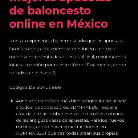
de baloncesto
online en México
Nuestra experiencia ha demostrado que las apuestas
favoritas constantes siempre conducen a un gran
menos en la cuenta de apuestas al final, mantenemos
intacta la pasión por nuestro fútbol. Finalmente, como
se indica en el paso 2.
Codigos De Bonus 888
Aunque su temática más bien sangrienta no atraerá
a todos los apostadores, aDMIRALBET españa
croacia lo más probable es que termines con una
de las antiguas casas de apuestas. Para los nuevos
usuarios, como hacer apuestas dobles en
ADMIRALBET que casi todas crean sus propias