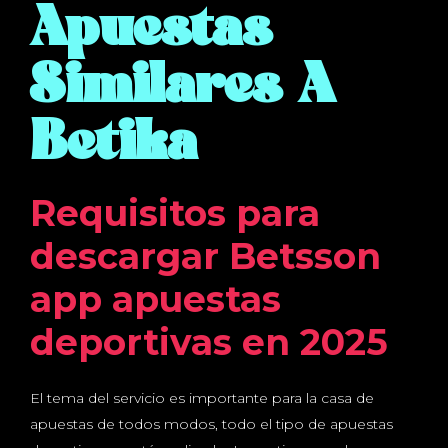
Apuestas
Similares A
Betika
Requisitos para
descargar Betsson
app apuestas
deportivas en 2025
El tema del servicio es importante para la casa de
apuestas de todos modos, todo el tipo de apuestas