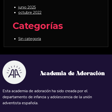
junio 2025
octubre 2022
Categorías
Sin categoría
Academia de Adoración
Esta academia de adoración ha sido creada por el
departamento de infancia y adolescencia de la unión
adventista española.