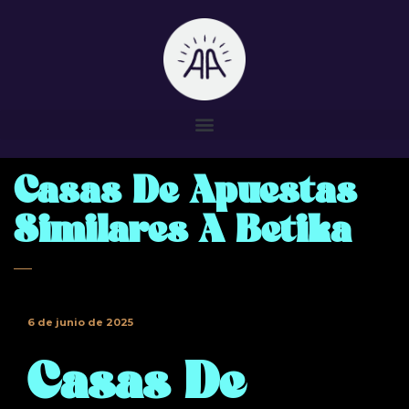
Casas De Apuestas
Similares A Betika
6 de junio de 2025
Casas De