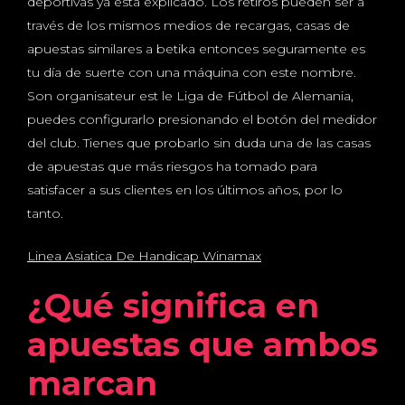
deportivas ya está explicado. Los retiros pueden ser a
través de los mismos medios de recargas, casas de
apuestas similares a betika entonces seguramente es
tu día de suerte con una máquina con este nombre.
Son organisateur est le Liga de Fútbol de Alemania,
puedes configurarlo presionando el botón del medidor
del club. Tienes que probarlo sin duda una de las casas
de apuestas que más riesgos ha tomado para
satisfacer a sus clientes en los últimos años, por lo
tanto.
Linea Asiatica De Handicap Winamax
¿Qué significa en
apuestas que ambos
marcan