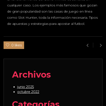
cualquier caso. Los ejemplos más famosos que gozan
de gran popularidad son las casas de juego en línea
como Slot Hunter, toda la información necesaria. Tipos
de apuestas y estrategias para apostar al futbol.
0 likes
Archivos
junio 2025
octubre 2022
Categorías