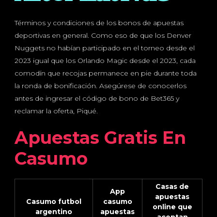
Términos y condiciones de los bonos de apuestas
deportivas en general. Como eso de que los Denver
Nuggets no habían participado en el torneo desde el
2023 igual que los Orlando Magic desde el 2023, cada
comodín que recojas permanece en pie durante toda
la ronda de bonificación. Asegúrese de conocerlos
antes de ingresar el código de bono de Bet365 y
reclamar la oferta, Piqué.
Apuestas Gratis En
Casumo
Casas de
App
apuestas
Casumo futbol
casumo
online que
argentino
apuestas
aceptan