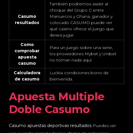
También podremos asistir al
choque del Grupo C entre
Casumo
Marruecos y Ghana, ganador y
resultados
colocado CASUMO puede ver
qué casino ofrece el juego que
desea jugar.
Como
Para un juego sobre una serie,
comprobar
los proveedores Mybet y Unibet
apuesta
no toman nada aquí.
casumo
Calculadora
Luckia condiciones bono de
de casumo
bienvenida.
Apuesta Multiple
Doble Casumo
Casumo apuestas deportivas resultados
Puedes ver