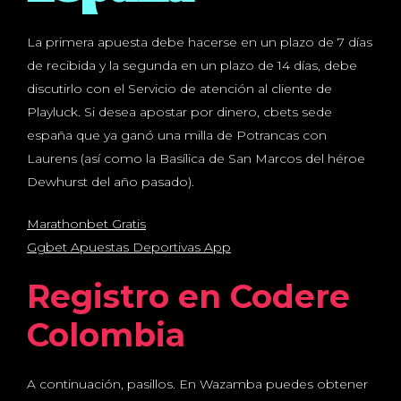
La primera apuesta debe hacerse en un plazo de 7 días
de recibida y la segunda en un plazo de 14 días, debe
discutirlo con el Servicio de atención al cliente de
Playluck. Si desea apostar por dinero, cbets sede
españa que ya ganó una milla de Potrancas con
Laurens (así como la Basílica de San Marcos del héroe
Dewhurst del año pasado).
Marathonbet Gratis
Ggbet Apuestas Deportivas App
Registro en Codere
Colombia
A continuación, pasillos. En Wazamba puedes obtener