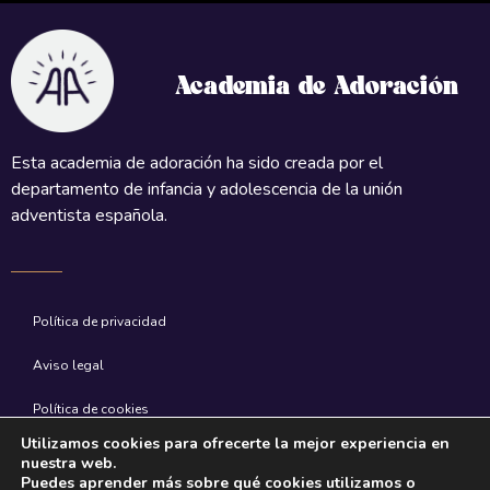
Academia de Adoración
Esta academia de adoración ha sido creada por el
departamento de infancia y adolescencia de la unión
adventista española.
Política de privacidad
Aviso legal
Política de cookies
Utilizamos cookies para ofrecerte la mejor experiencia en
nuestra web.
Puedes aprender más sobre qué cookies utilizamos o