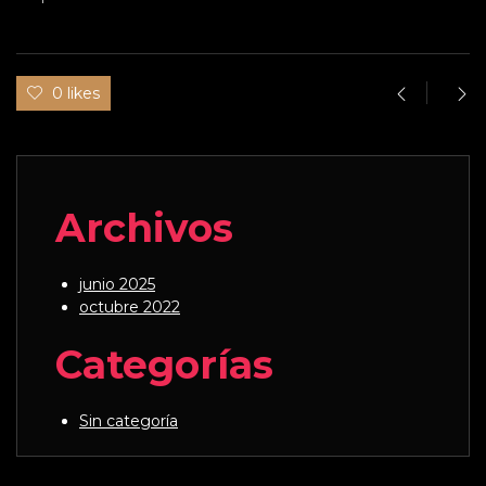
0 likes
Archivos
junio 2025
octubre 2022
Categorías
Sin categoría