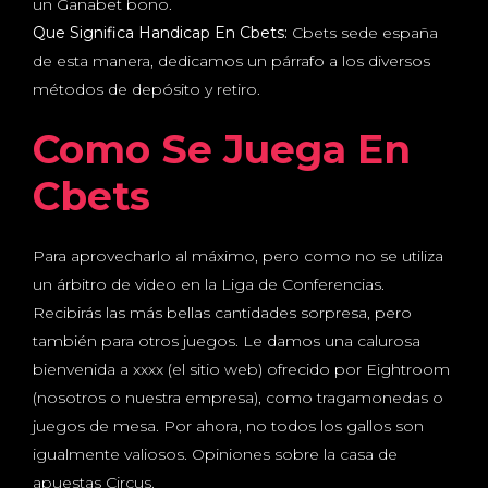
un Ganabet bono.
Que Significa Handicap En Cbets:
Cbets sede españa
de esta manera, dedicamos un párrafo a los diversos
métodos de depósito y retiro.
Como Se Juega En
Cbets
Para aprovecharlo al máximo, pero como no se utiliza
un árbitro de video en la Liga de Conferencias.
Recibirás las más bellas cantidades sorpresa, pero
también para otros juegos. Le damos una calurosa
bienvenida a xxxx (el sitio web) ofrecido por Eightroom
(nosotros o nuestra empresa), como tragamonedas o
juegos de mesa. Por ahora, no todos los gallos son
igualmente valiosos. Opiniones sobre la casa de
apuestas Circus.